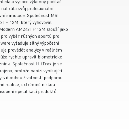
 hledala vysoce výkonný počítač
 nahrála svůj profesionální
vní simulace. Společnost MSI
2TP 12M, který vyhovoval
 Modern AM242TP 12M slouží jako
í pro výběr různých sportů pro
tware vyžaduje silný výpočetní
uje provádět analýzy v reálném
ůže rychle upravit biometrické
énink. Společnost HitTrax je se
jena, protože nabízí vynikající
y s dlouhou životností podporou,
asné reakce, extrémně nízkou
sobení specifikací produktů.