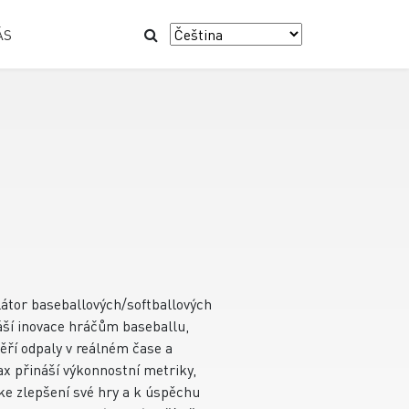
ÁS
ulátor baseballových/softballových
áší inovace hráčům baseballu,
ěří odpaly v reálném čase a
ax přináší výkonnostní metriky,
í ke zlepšení své hry a k úspěchu