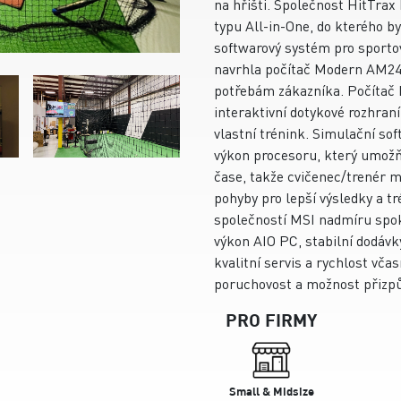
na hřišti. Společnost HitTrax
typu All-in-One, do kterého by
softwarový systém pro sporto
navrhla počítač Modern AM24
potřebám zákazníka. Počítač
interaktivní dotykové rozhran
vlastní trénink. Simulační sof
výkon procesoru, který umožň
čase, takže cvičenec/trenér m
pohyby pro lepší výsledky a tr
společností MSI nadmíru spoko
výkon AIO PC, stabilní dodávk
kvalitní servis a rychlost vč
poruchovost a možnost přizpů
PRO FIRMY
Small & Midsize