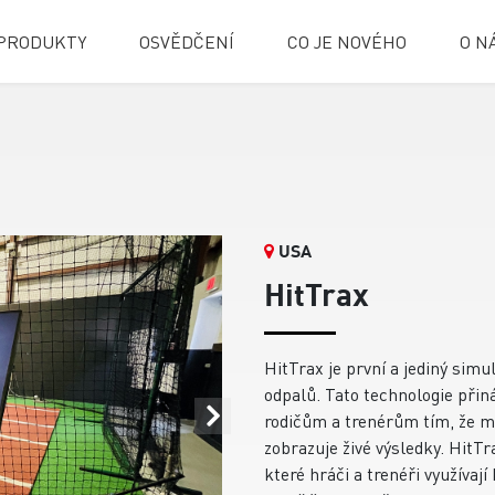
PRODUKTY
OSVĚDČENÍ
CO JE NOVÉHO
O N
USA
HitTrax
HitTrax je první a jediný sim
odpalů. Tato technologie přin
rodičům a trenérům tím, že m
zobrazuje živé výsledky. HitTr
které hráči a trenéři využívaj