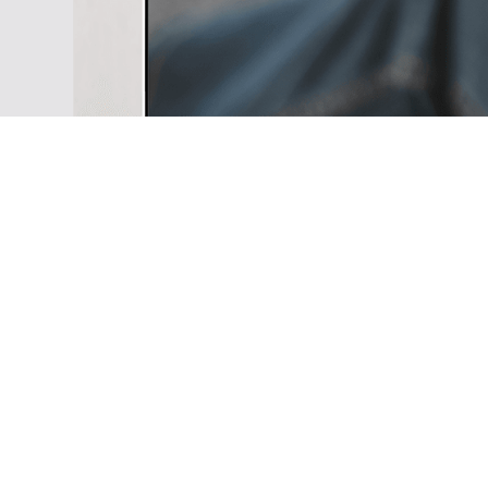
Work with attitude and live in fr
Modern AM242 Series always spar
No matter you are running your p
your Youtube channel or writing
your business, just make your i
true with the well designed All i