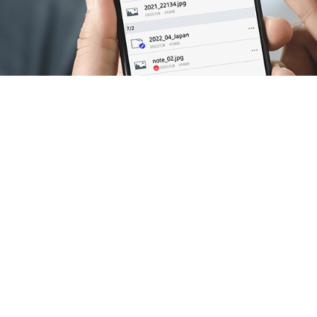
eedom.
k your productivity.
ersonal studio,
 down the new idea for
dea & imagination come
n one PC.