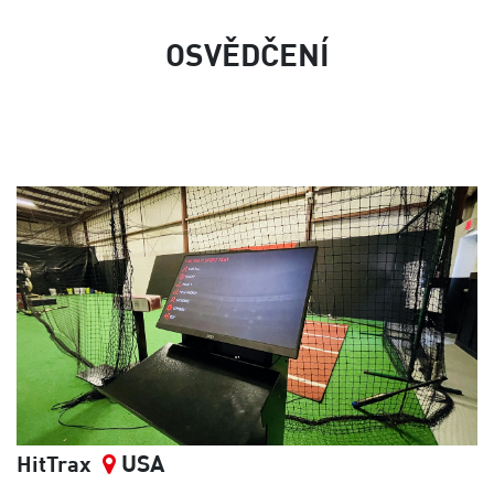
OSVĚDČENÍ
USA
HitTrax