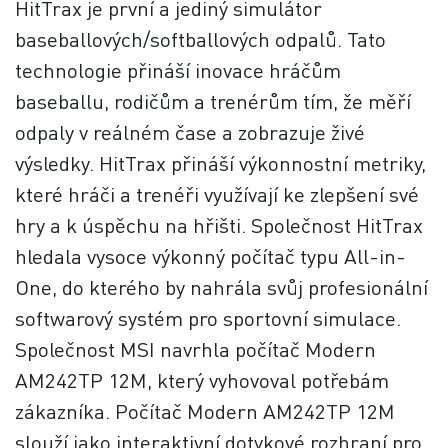
HitTrax je první a jediný simulátor
baseballových/softballových odpalů. Tato
technologie přináší inovace hráčům
baseballu, rodičům a trenérům tím, že měří
odpaly v reálném čase a zobrazuje živé
výsledky. HitTrax přináší výkonnostní metriky,
které hráči a trenéři využívají ke zlepšení své
hry a k úspěchu na hřišti. Společnost HitTrax
hledala vysoce výkonný počítač typu All-in-
One, do kterého by nahrála svůj profesionální
softwarový systém pro sportovní simulace.
Společnost MSI navrhla počítač Modern
AM242TP 12M, který vyhovoval potřebám
zákazníka. Počítač Modern AM242TP 12M
slouží jako interaktivní dotykové rozhraní pro