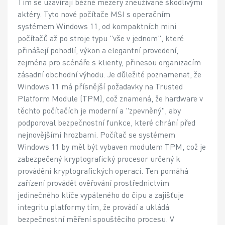
Tím se uzavírají běžné mezery zneužívané škodlivými
aktéry. Tyto nové počítače MSI s operačním
systémem Windows 11, od kompaktních mini
počítačů až po stroje typu "vše v jednom", které
přinášejí pohodlí, výkon a elegantní provedení,
zejména pro scénáře s klienty, přinesou organizacím
zásadní obchodní výhodu. Je důležité poznamenat, že
Windows 11 má přísnější požadavky na Trusted
Platform Module (TPM), což znamená, že hardware v
těchto počítačích je moderní a "zpevněný", aby
podporoval bezpečnostní funkce, které chrání před
nejnovějšími hrozbami. Počítač se systémem
Windows 11 by měl být vybaven modulem TPM, což je
zabezpečený kryptografický procesor určený k
provádění kryptografických operací. Ten pomáhá
zařízení provádět ověřování prostřednictvím
jedinečného klíče vypáleného do čipu a zajišťuje
integritu platformy tím, že provádí a ukládá
bezpečnostní měření spouštěcího procesu. V