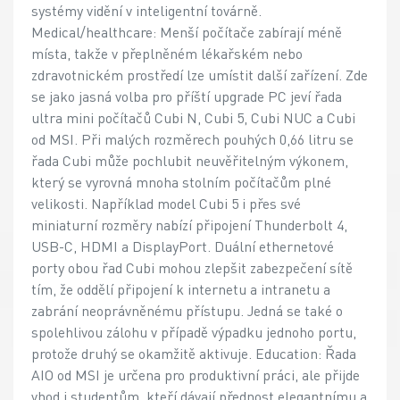
systémy vidění v inteligentní továrně.
Medical/healthcare: Menší počítače zabírají méně
místa, takže v přeplněném lékařském nebo
zdravotnickém prostředí lze umístit další zařízení. Zde
se jako jasná volba pro příští upgrade PC jeví řada
ultra mini počítačů Cubi N, Cubi 5, Cubi NUC a Cubi
od MSI. Při malých rozměrech pouhých 0,66 litru se
řada Cubi může pochlubit neuvěřitelným výkonem,
který se vyrovná mnoha stolním počítačům plné
velikosti. Například model Cubi 5 i přes své
miniaturní rozměry nabízí připojení Thunderbolt 4,
USB-C, HDMI a DisplayPort. Duální ethernetové
porty obou řad Cubi mohou zlepšit zabezpečení sítě
tím, že oddělí připojení k internetu a intranetu a
zabrání neoprávněnému přístupu. Jedná se také o
spolehlivou zálohu v případě výpadku jednoho portu,
protože druhý se okamžitě aktivuje. Education: Řada
AIO od MSI je určena pro produktivní práci, ale přijde
vhod i studentům, kteří dávají přednost elegantnímu a