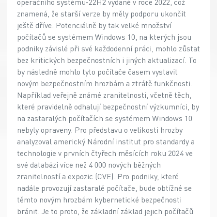
operačního systému-22H2 vydané v roce 2022, což
znamená, že starší verze by měly podporu ukončit
ještě dříve. Potenciálně by tak velké množství
počítačů se systémem Windows 10, na kterých jsou
podniky závislé při své každodenní práci, mohlo zůstat
bez kritických bezpečnostních i jiných aktualizací. To
by následně mohlo tyto počítače časem vystavit
novým bezpečnostním hrozbám a ztrátě funkčnosti.
Například veřejně známé zranitelnosti, včetně těch,
které pravidelně odhalují bezpečnostní výzkumníci, by
na zastaralých počítačích se systémem Windows 10
nebyly opraveny. Pro představu o velikosti hrozby
analyzoval americký Národní institut pro standardy a
technologie v prvních čtyřech měsících roku 2024 ve
své databázi více než 4 000 nových běžných
zranitelností a expozic (CVE). Pro podniky, které
nadále provozují zastaralé počítače, bude obtížné se
těmto novým hrozbám kybernetické bezpečnosti
bránit. Je to proto, že základní základ jejich počítačů