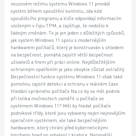
nouzovém režimu systému Windows 11 provádí
systém během spouštění kontrolu, zda kód
spouštěcího programu a klíče odpovídají informacím
uloženým v čipu TPM, a zajišťuje, že nedošlo k
žádným změnám. To je jen jeden z důležitých způsobů,
jak systém Windows 11 spolu s modernějším
hardwarem počítačů, který je konstruován s ohledem
na bezpečnost, pomáhá zajistit větší bezpečnost
uživatelů a firem při práci online. Nejdůležitějším
ochranným opatřením je jako obvykle zůstat ostražitý.
Bezpečnostní funkce systému Windows 11 však také
pomohou zajistit detekci a ochranu v reálném čase.
Hledání správného počítače Na co by se měl podnik
při tolika možnostech zaměřit u počítače se
systémem Windows 11? Měl by hledat počítače
podnikové třídy, které jsou vybaveny nejen nejnovějším
operačním systémem, ale také bezpečnějším
hardwarem, který chrání před kybernetickými
hrozbami hned po vybalení z krabice. Nejnovější