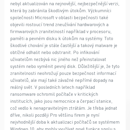
nebyl aktualizován na nejnovější, nejbezpečnější verzi,
která by zabránila škodlivým útokům. Výzkumníci
společnosti Microsoft v oblasti bezpečnosti také
objevili rostoucí trend zneužívání hardwarových a
firmwarových zranitelností například v procesoru,
paměti a pevném disku k útokům na systémy. Toto
škodlivé chování je stále častější a takový malware je
obtížné odhalit nebo odstranit. Po infikování
uživatelům nezbývá nic jiného než přeinstalovat
systém nebo vyměnit pevný disk. Důležitější je, že tyto
zranitelnosti neohrožují pouze bezpečnost informací
uživatelů, ale mají také závažné nepřímé dopady na
reálný svět. V posledních letech například
ransomware ochromil počítače v kritických
institucích, jako jsou nemocnice a čerpací stanice,
což vedlo k nenapravitelným ztrátám. Je třeba jednat
dříve, nikoli později Pro většinu firem je nyní
nejvhodnější doba k aktualizaci počítačů se systémem
Windows 10, aby mohly využívat nové funkce spolu s