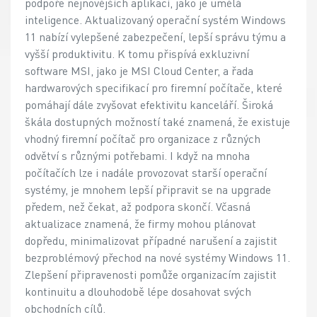
podpoře nejnovějších aplikací, jako je umělá
inteligence. Aktualizovaný operační systém Windows
11 nabízí vylepšené zabezpečení, lepší správu týmu a
vyšší produktivitu. K tomu přispívá exkluzivní
software MSI, jako je MSI Cloud Center, a řada
hardwarových specifikací pro firemní počítače, které
pomáhají dále zvyšovat efektivitu kanceláří. Široká
škála dostupných možností také znamená, že existuje
vhodný firemní počítač pro organizace z různých
odvětví s různými potřebami. I když na mnoha
počítačích lze i nadále provozovat starší operační
systémy, je mnohem lepší připravit se na upgrade
předem, než čekat, až podpora skončí. Včasná
aktualizace znamená, že firmy mohou plánovat
dopředu, minimalizovat případné narušení a zajistit
bezproblémový přechod na nové systémy Windows 11.
Zlepšení připravenosti pomůže organizacím zajistit
kontinuitu a dlouhodobě lépe dosahovat svých
obchodních cílů.