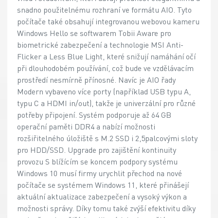
snadno použitelnému rozhraní ve formátu AIO. Tyto
počítače také obsahují integrovanou webovou kameru
Windows Hello se softwarem Tobii Aware pro
biometrické zabezpečení a technologie MSI Anti-
Flicker a Less Blue Light, které snižují namáhání očí
při dlouhodobém používání, což bude ve vzdělávacím
prostředí nesmírně přínosné. Navíc je AIO řady
Modern vybaveno více porty (například USB typu A,
typu C a HDMI in/out), takže je univerzální pro různé
potřeby připojení. Systém podporuje až 64 GB
operační paměti DDR4 a nabízí možnosti
rozšiřitelného úložiště s M.2 SSD i 2,5palcovými sloty
pro HDD/SSD. Upgrade pro zajištění kontinuity
provozu S blížícím se koncem podpory systému
Windows 10 musí firmy urychlit přechod na nové
počítače se systémem Windows 11, které přinášejí
aktuální aktualizace zabezpečení a vysoký výkon a
možnosti správy. Díky tomu také zvýší efektivitu díky