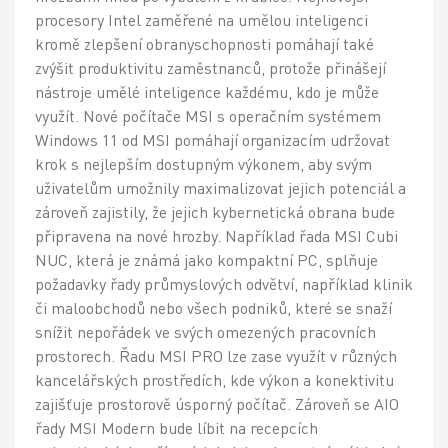
procesory Intel zaměřené na umělou inteligenci
kromě zlepšení obranyschopnosti pomáhají také
zvýšit produktivitu zaměstnanců, protože přinášejí
nástroje umělé inteligence každému, kdo je může
využít. Nové počítače MSI s operačním systémem
Windows 11 od MSI pomáhají organizacím udržovat
krok s nejlepším dostupným výkonem, aby svým
uživatelům umožnily maximalizovat jejich potenciál a
zároveň zajistily, že jejich kybernetická obrana bude
připravena na nové hrozby. Například řada MSI Cubi
NUC, která je známá jako kompaktní PC, splňuje
požadavky řady průmyslových odvětví, například klinik
či maloobchodů nebo všech podniků, které se snaží
snížit nepořádek ve svých omezených pracovních
prostorech. Řadu MSI PRO lze zase využít v různých
kancelářských prostředích, kde výkon a konektivitu
zajišťuje prostorově úsporný počítač. Zároveň se AIO
řady MSI Modern bude líbit na recepcích