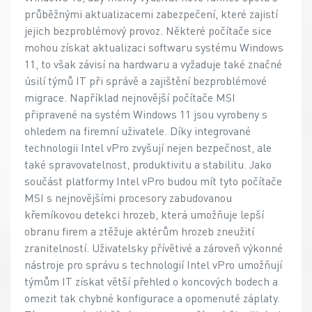
průběžnými aktualizacemi zabezpečení, které zajistí
jejich bezproblémový provoz. Některé počítače sice
mohou získat aktualizaci softwaru systému Windows
11, to však závisí na hardwaru a vyžaduje také značné
úsilí týmů IT při správě a zajištění bezproblémové
migrace. Například nejnovější počítače MSI
připravené na systém Windows 11 jsou vyrobeny s
ohledem na firemní uživatele. Díky integrované
technologii Intel vPro zvyšují nejen bezpečnost, ale
také spravovatelnost, produktivitu a stabilitu. Jako
součást platformy Intel vPro budou mít tyto počítače
MSI s nejnovějšími procesory zabudovanou
křemíkovou detekci hrozeb, která umožňuje lepší
obranu firem a ztěžuje aktérům hrozeb zneužití
zranitelností. Uživatelsky přívětivé a zároveň výkonné
nástroje pro správu s technologií Intel vPro umožňují
týmům IT získat větší přehled o koncových bodech a
omezit tak chybné konfigurace a opomenuté záplaty.