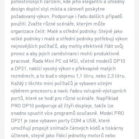
pohostinských zařízení, kde jeho elegantní a úhledný
design doplní styl místa a zároveň poskytne
požadovaný výkon. Podporuje i řadu dalších případů
použití. Zvažte různé scénáře, kterým může
organizace čelit: Malé a střední podniky: Stejně jako
velké podniky i malé a střední podniky potřebují výkon
nejnovějších počítačů, aby mohly efektivně řídit svůj
provoz a aby jejich zaměstnanci mohli produktivně
pracovat. Řada Mini PC od MSI, včetně modelů DP10
a DP21, nabízí vysoký výkon v překvapivě malých
rozměrech, a to buď o objemu 1,1 litru, nebo 2,3 litru.
Každý z těchto mini počítačů je vybaven silným
výběrem procesoru a navíc řadou vstupně-výstupních
portů, které se hodí pro různé scénáře. Například
PRO DP10 podporuje až čtyři displeje, takže lze
snadno spustit více programů současně. Model PRO
DP21 je zase vybaven porty COM a USB, které
umožňují propojit snímače čárových kódů a tiskárny
účtenek, stejně jako řídicí jednotky motorů nebo