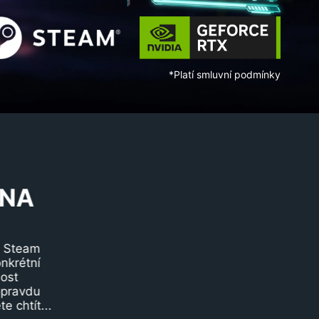
*Platí smluvní podmínky
 NA
m Steam
nkrétní
nost
 opravdu
e chtít...