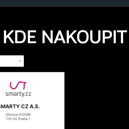
KDE NAKOUPIT
SMARTY CZ A.S.
Olivova 4/2096
110 00
Praha 1