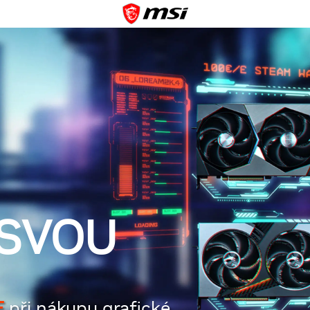
 SVOU
E
při nákupu grafické