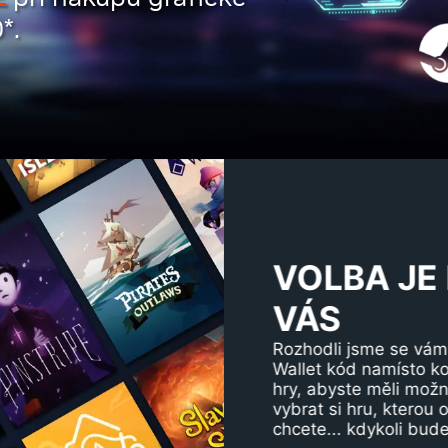
*.
VOLBA JE
VÁS
Rozhodli jsme se vá
Wallet kód namísto ko
hry, abyste měli mož
vybrat si hru, kterou
chcete... kdykoli budet