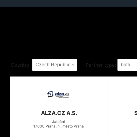
Country:
Partner type:
ALZA.CZ A.S.
Jateční
17000
Praha
, hl. město Praha