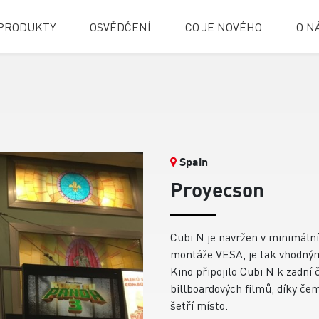
PRODUKTY
OSVĚDČENÍ
CO JE NOVÉHO
O N
Spain
Proyecson
Cubi N je navržen v minimální
montáže VESA, je tak vhodným
Kino připojilo Cubi N k zadní 
billboardových filmů, díky čem
šetří místo.