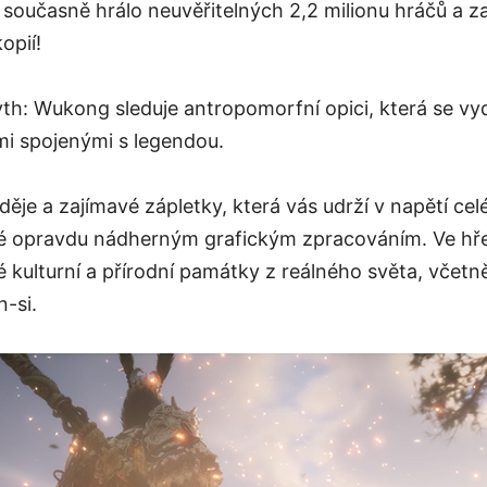
 současně hrálo neuvěřitelných 2,2 milionu hráčů a z
opií!
yth: Wukong sleduje antropomorfní opici, která se v
mi spojenými s legendou.
je a zajímavé zápletky, která vás udrží v napětí celé
é opravdu nádherným grafickým zpracováním. Ve hře 
 kulturní a přírodní památky z reálného světa, včetně
n-si.