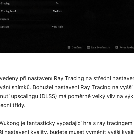
ovedeny při nastavení Ray Tracing na střední nastav
ání snímků. Bohužel nastavení Ray Tracing na vyšší 
utí upscalingu (DLSS) má poměrně velký vliv na výko
ední třídy.
Wukong je fantasticky vypadající hra s ray tracingem 
ší nastavení kvality, budete muset vyměnit vyšší kvali