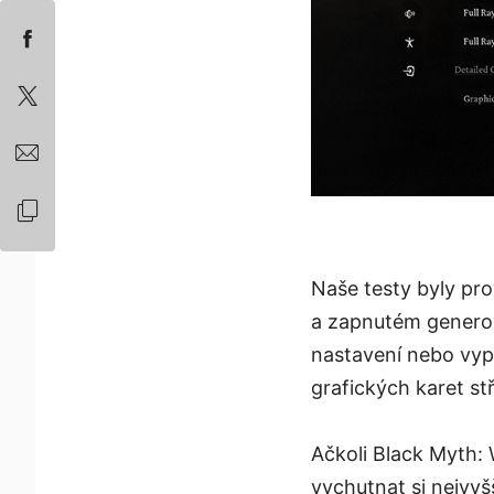
Naše testy byly pr
a zapnutém generov
nastavení nebo vypn
grafických karet stř
Ačkoli Black Myth: 
vychutnat si nejvyš