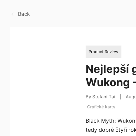
Back
Product Review
Nejlepší 
Wukong 
By Stefani Tai
|
Augu
Grafické karty
Black Myth: Wukong
tedy dobré čtyři ro