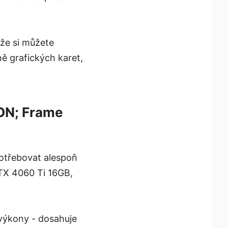
 že si můžete
ě grafických karet,
ON; Frame
potřebovat alespoň
TX 4060 Ti 16GB,
výkony - dosahuje