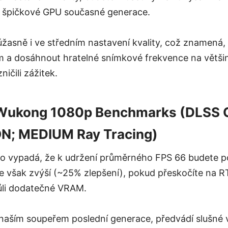
 špičkové GPU současné generace.
žasně i ve středním nastavení kvality, což znamená,
m a dosáhnout hratelné snímkové frekvence na většin
ničili zážitek.
 Wukong 1080p Benchmarks (DLSS 
ON; MEDIUM Ray Tracing)
p to vypadá, že k udržení průměrného FPS 66 budete 
 však zvýší (~25% zlepšení), pokud přeskočíte na R
li dodatečné VRAM.
 naším soupeřem poslední generace, předvádí slušné 