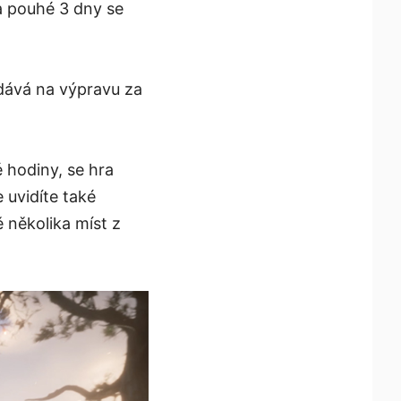
a pouhé 3 dny se
ydává na výpravu za
 hodiny, se hra
uvidíte také
 několika míst z