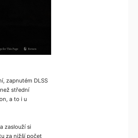
ení, zapnutém DLSS
než střední
n, a to i u
a zaslouží si
tu za nižší počet