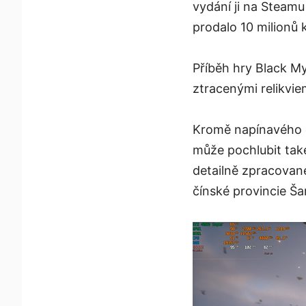
vydání ji na Steamu
prodalo 10 milionů k
Příběh hry Black M
ztracenými relikvie
Kromě napínavého dě
může pochlubit tak
detailně zpracované
čínské provincie Ša