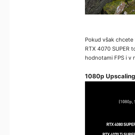
Pokud však chcete 
RTX 4070 SUPER tou
hodnotami FPS i v 
1080p Upscaling