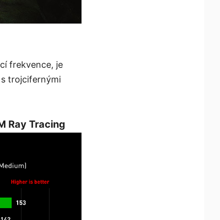
í frekvence, je
 trojcifernými
M Ray Tracing