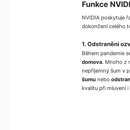
Funkce NVIDI
NVIDIA poskytuje řa
dokončení celého tu
1. Odstranění oz
Během pandemie se
domova
. Mnoho z 
nepříjemný šum v p
šumu
nebo
odstra
kvalitu při mluvení 