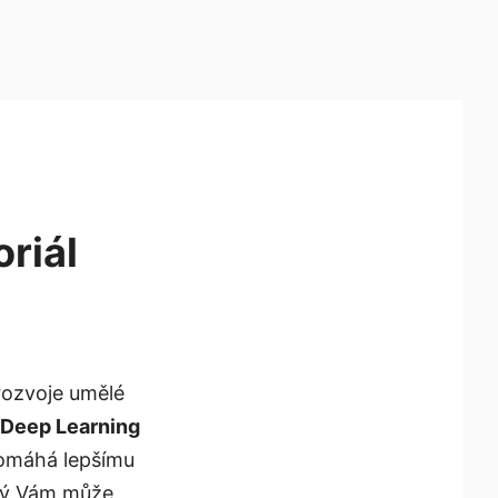
riál
rozvoje umělé
Deep Learning
apomáhá lepšímu
terý Vám může