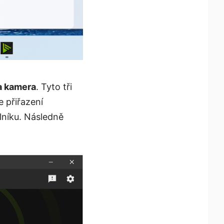
a kamera
. Tyto tři
e přiřazení
lníku. Následně