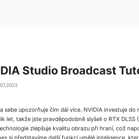
DIA Studio Broadcast Tuto
 07,2023
a sebe upozorňuje čím dál více. NVIDIA investuje do 
lik let, takže jste pravděpodobně slyšeli o RTX DLSS (
Technologie zlepšuje kvalitu obrazu při hraní, což n
Dnes si představíme další funkci umělé inteligence, k