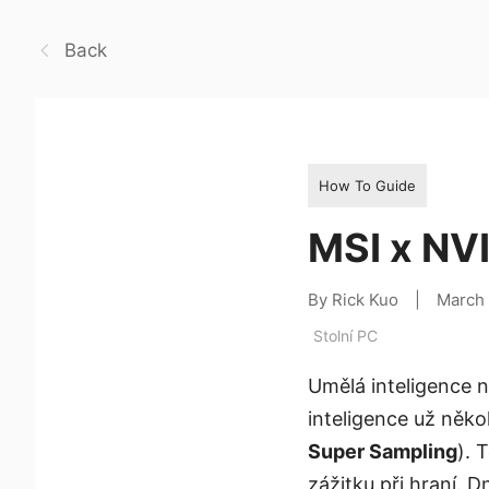
Back
How To Guide
MSI x NVI
By Rick Kuo
|
March
Stolní PC
Umělá inteligence n
inteligence už něko
Super Sampling
). 
zážitku při hraní. 