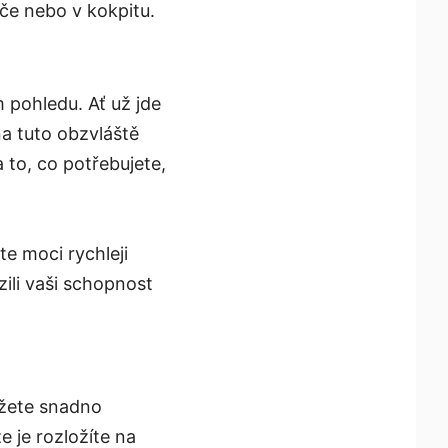
iče nebo v kokpitu.
 pohledu. Ať už jde
a tuto obzvláště
 to, co potřebujete,
e moci rychleji
zili vaši schopnost
ůžete snadno
e je rozložíte na