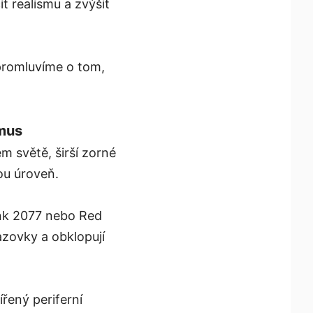
t realismu a zvýšit
 promluvíme o tom,
smus
m světě, širší zorné
ou úroveň.
unk 2077 nebo Red
azovky a obklopují
ířený periferní