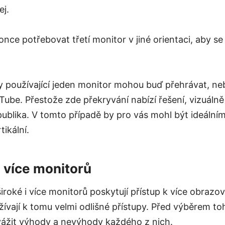
ej.
ce potřebovat třetí monitor v jiné orientaci, aby se d
y používající jeden monitor mohou buď přehrávat, ne
ube. Přestože zde překryvání nabízí řešení, vizuálně 
 publika. V tomto případě by pro vás mohl být ideální
tikální.
. více monitorů
iroké i více monitorů poskytují přístup k více obraz
vají k tomu velmi odlišné přístupy. Před výběrem toh
zvážit výhody a nevýhody každého z nich.