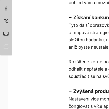
pohled vám umožní c
− Získání konkur
Tyto další obrazov
o mapové strategie
složitou hádanku, n
aniž byste neustále
Rozšířené zorné pol
odhalit nepřátele a
soustředit se na svůj
− Zvýšená produk
Nastavení více mon
žonglovat s více ap