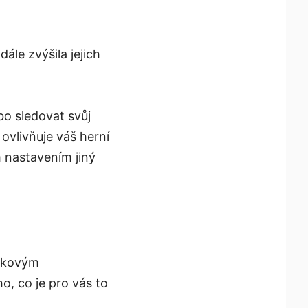
ále zvýšila jejich
bo sledovat svůj
ovlivňuje váš herní
m nastavením jiný
ovkovým
o, co je pro vás to