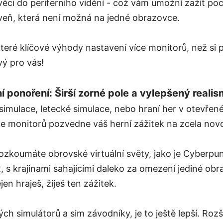
věci do periferního vidění - což vám umožní zažít poci
oveň, která není možná na jedné obrazovce.
které klíčové výhody nastavení více monitorů, než si
vý pro vás!
 ponoření: Širší zorné pole a vylepšený reali
 simulace, letecké simulace, nebo hraní her v otevřené
ce monitorů pozvedne váš herní zážitek na zcela nov
rozkoumáte obrovské virtuální světy, jako je Cyberp
s krajinami sahajícími daleko za omezení jediné obr
en hraješ, žiješ ten zážitek.
ch simulátorů a sim závodníky, je to ještě lepší. Rozš