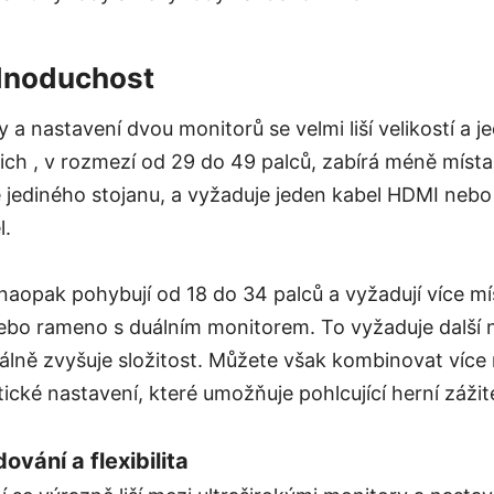
ednoduchost
y a nastavení dvou monitorů se velmi liší velikostí a 
nich , v rozmezí od 29 do 49 palců, zabírá méně míst
 jediného stojanu, a vyžaduje jeden kabel HDMI nebo
l.
naopak pohybují od 18 do 34 palců a vyžadují více mís
nebo rameno s duálním monitorem. To vyžaduje další 
álně zvyšuje složitost. Můžete však kombinovat více 
ické nastavení, které umožňuje pohlcující herní zážit
ování a flexibilita