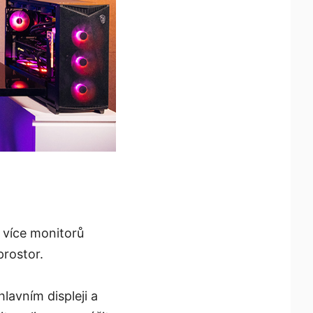
 více monitorů
prostor.
lavním displeji a