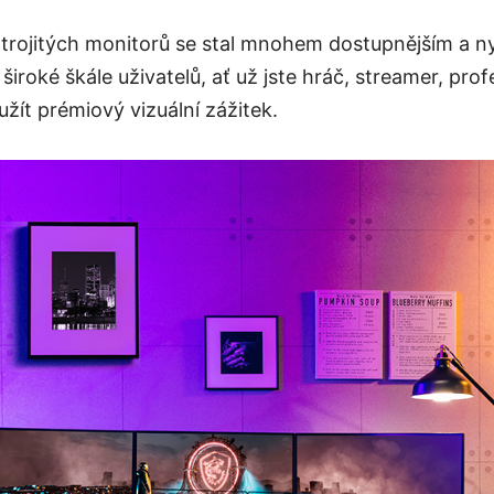
trojitých monitorů se stal mnohem dostupnějším a ny
iroké škále uživatelů, ať už jste hráč, streamer, prof
užít prémiový vizuální zážitek.