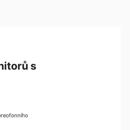
nitorů s
ereofonního