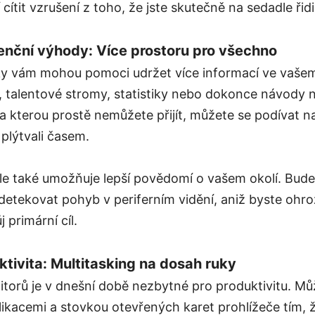
ítit vzrušení z toho, že jste skutečně na sedadle řid
enční výhody: Více prostoru pro všechno
ky vám mohou pomoci udržet více informací ve vašem
, talentové stromy, statistiky nebo dokonce návody n
a kterou prostě nemůžete přijít, můžete se podívat na
 plýtvali časem.
e také umožňuje lepší povědomí o vašem okolí. Budet
 detekovat pohyb v periferním vidění, aniž byste ohro
 primární cíl.
tivita: Multitasking na dosah ruky
itorů je v dnešní době nezbytné pro produktivitu. M
likacemi a stovkou otevřených karet prohlížeče tím, ž