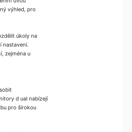
avením dvou
ný výhled, pro
ozdělit úkoly na
í nastavení.
cí, zejména u
sobit
tory d ual nabízejí
olbu pro širokou