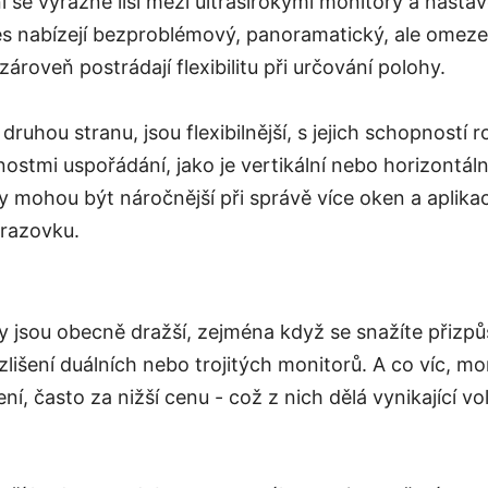
í se výrazně liší mezi ultraširokými monitory a nast
es nabízejí bezproblémový, panoramatický, ale omeze
 zároveň postrádají flexibilitu při určování polohy.
druhou stranu, jsou flexibilnější, s jejich schopností r
stmi uspořádání, jako je vertikální nebo horizontáln
y mohou být náročnější při správě více oken a aplika
brazovku.
y jsou obecně dražší, zejména když se snažíte přizpů
šení duálních nebo trojitých monitorů. A co víc, moni
ení, často za nižší cenu - což z nich dělá vynikající v