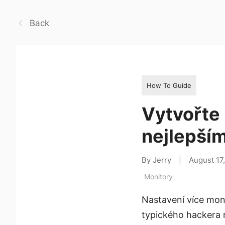
Back
How To Guide
Vytvořte 
nejlepší
By Jerry
|
August 17
Monitory
Nastavení více mon
typického hackera 