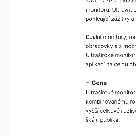
Zážitek ze sledován
monitorů. Ultrawid
pohlcující zážitky a
Duální monitory, na 
obrazovky a s možno
Ultraširoké monitor
aplikací na celou o
− Cena
Ultraširoké monitor
kombinovanému rozli
vyšší celkové rozliš
škálu publika.