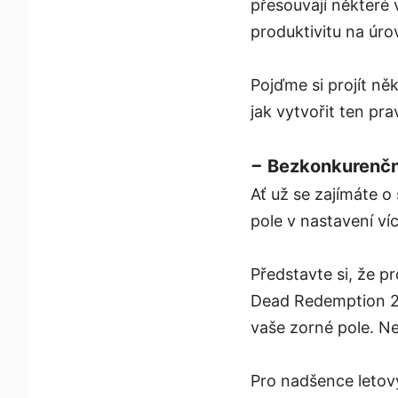
přesouvají některé 
produktivitu na úr
Pojďme si projít ně
jak vytvořit ten pra
− Bezkonkurenční
Ať už se zajímáte o
pole v nastavení ví
Představte si, že p
Dead Redemption 2, 
vaše zorné pole. Nej
Pro nadšence letový