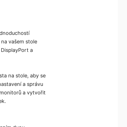
jednoduchostí
a na vašem stole
 DisplayPort a
ta na stole, aby se
nastavení a správu
monitorů a vytvořit
ek.