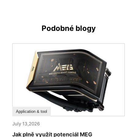
Podobné blogy
How To Guide
Application & tool
July 13,2026
Jak plně využít potenciál MEG