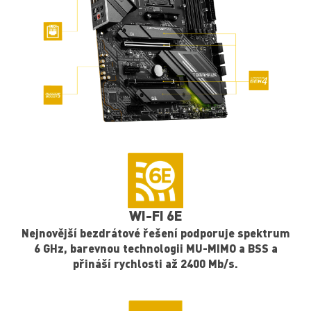
Technologie Core Boost
Kombinace 8+4 pinových napájecích konektorů a
prvotřídního rozložení je připravena na uvolnění
maximálního výkonu.