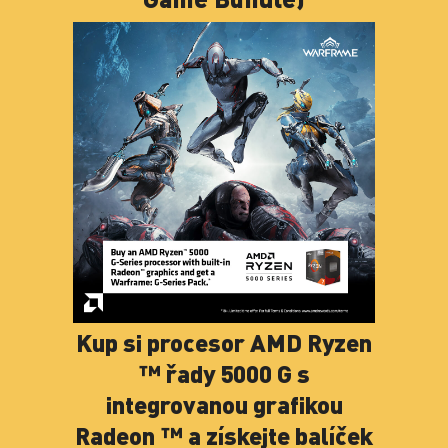
Kup si procesor AMD Ryzen
™ řady 5000 G s
integrovanou grafikou
Radeon ™ a získejte balíček
Warframe:
G-Series.*