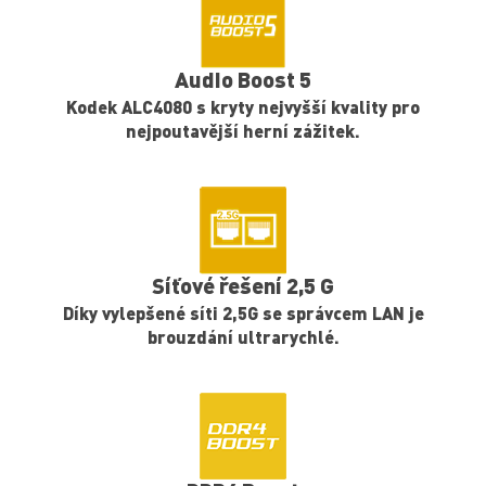
6vrstvá PCB se 2oz zesílenou mědí
Šestivrstvé PCB se zesílenou mědí o tloušťce 2 oz
poskytuje vyšší výkon a dlouhodobou stabilitu
systému bez jakýchkoli kompromisů.
Digitální PWM
Integrovaný digitální napájecí zdroj nejvyšší
kvality zajišťuje, že váš systém poběží hladce i v
těch nejextrémnějších podmínkách