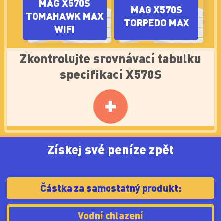
WIFI
MAG CORELIQUID
Více info
240R
Zkontrolujte srovnávací tabulku
specifikací X570S
+
Získej své peníze zpět
Částka za samostatný produkt:
Vodní chlazení