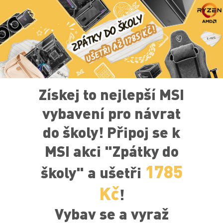
Získej to nejlepší MSI
vybavení pro návrat
do školy! Připoj se k
MSI akci "Zpátky do
1785
školy" a ušetři
Kč
!
Vybav se a vyraž