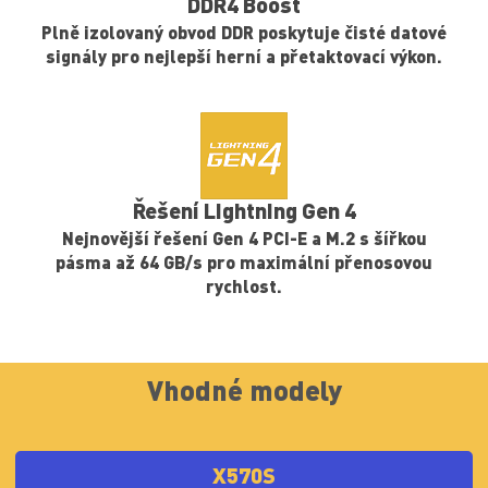
PCI-E Steel Armor
Ochrana karet VGA proti ohýbání a EMI pro lepší
výkon, stabilitu a pevnost.
Vhodné modely
X570S
B550