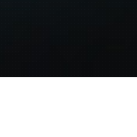
NOVÉ INFORMACE
12V-2x6 Konektor
12V-2x6 konektor vyžadovaný GPU
může dodávat až 600 W přes jediný