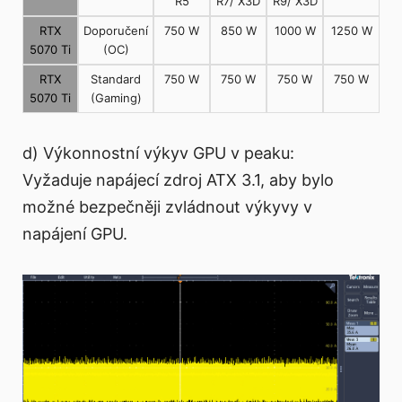
R5
R7/ X3D
R9/ X3D
RTX
Doporučení
750 W
850 W
1000 W
1250 W
5070 Ti
(OC)
RTX
Standard
750 W
750 W
750 W
750 W
5070 Ti
(Gaming)
d) Výkonnostní výkyv GPU v peaku:
Vyžaduje napájecí zdroj ATX 3.1, aby bylo
možné bezpečněji zvládnout výkyvy v
napájení GPU.