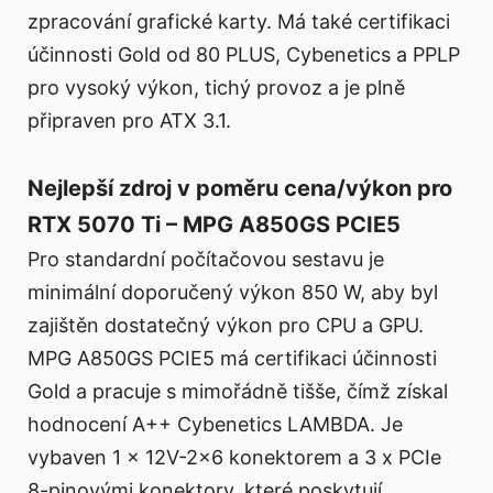
zpracování grafické karty. Má také certifikaci
účinnosti Gold od 80 PLUS, Cybenetics a PPLP
pro vysoký výkon, tichý provoz a je plně
připraven pro ATX 3.1.
Nejlepší zdroj v poměru cena/výkon pro
RTX 5070 Ti – MPG A850GS PCIE5
Pro standardní počítačovou sestavu je
minimální doporučený výkon 850 W, aby byl
zajištěn dostatečný výkon pro CPU a GPU.
MPG A850GS PCIE5 má certifikaci účinnosti
Gold a pracuje s mimořádně tišše, čímž získal
hodnocení A++ Cybenetics LAMBDA. Je
vybaven 1 x 12V-2x6 konektorem a 3 x PCIe
8-pinovými konektory, které poskytují