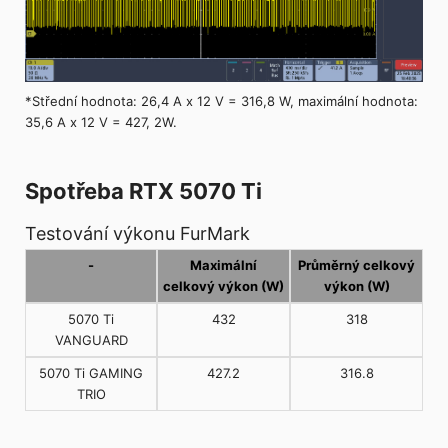
*Střední hodnota: 26,4 A x 12 V = 316,8 W, maximální hodnota:
35,6 A x 12 V = 427, 2W.
Spotřeba RTX 5070 Ti
Testování výkonu FurMark
-
Maximální
Průměrný celkový
celkový výkon (W)
výkon (W)
5070 Ti
432
318
VANGUARD
5070 Ti GAMING
427.2
316.8
TRIO