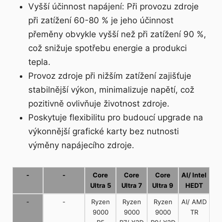
Vyšší účinnost napájení: Při provozu zdroje
při zatížení 60-80 % je jeho účinnost
přeměny obvykle vyšší než při zatížení 90 %,
což snižuje spotřebu energie a produkci
tepla.
Provoz zdroje při nižším zatížení zajišťuje
stabilnější výkon, minimalizuje napětí, což
pozitivně ovlivňuje životnost zdroje.
Poskytuje flexibilitu pro budoucí upgrade na
výkonnější grafické karty bez nutnosti
výměny napájecího zdroje.
-
-
Core
Core
Core
AI/ Intel
Ultra 5
Ultra 7
Ultra 9
HEDT
-
-
Ryzen
Ryzen
Ryzen
AI/ AMD
9000
9000
9000
TR