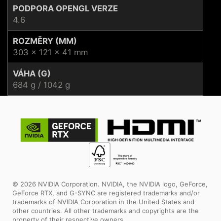
PODPORA OPENGL VERZE
4.6
ROZMĚRY (MM)
303 x 121 x 41 mm
VÁHA (G)
684 g / 1042 g
© 2026 NVIDIA Corporation. NVIDIA, the NVIDIA logo, GeForce,
GeForce RTX, and G-SYNC are registered trademarks and/or
trademarks of NVIDIA Corporation in the United States and
other countries. All other trademarks and copyrights are the
property of their respective owners.