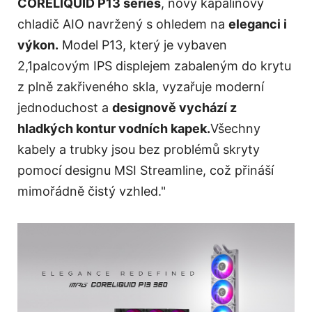
CORELIQUID P13 series
, nový kapalinový
chladič AIO navržený s ohledem na
eleganci i
výkon.
Model P13, který je vybaven
2,1palcovým IPS displejem zabaleným do krytu
z plně zakřiveného skla, vyzařuje moderní
jednoduchost a
designově vychází z
hladkých kontur vodních kapek.
Všechny
kabely a trubky jsou bez problémů skryty
pomocí designu MSI Streamline, což přináší
mimořádně čistý vzhled."