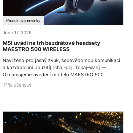
Produktové novinky
June 17, 2026
MSI uvádí na trh bezdrátové headsety
MAESTRO 500 WIRELESS
Navrženo pro jasný zvuk, sebevědomou komunikaci
a každodenní použití[Tchaj-pej, Tchaj-wan] —
Oznamujeme uvedení modelu MAESTRO 500
WIRELESS na trh, všestranných sluchátek určených
Příslušenství
pro uživatele, kteří plynule přecházejí mezi prací,
zábavou, hovory a každodenním poslechem. Díky
aktivnímu potlačení hluku s režimem Transparency,
40mm měničům s vysokým rozlišením, technologii
beamforming a sběru hlasu s podporou ENC,
multimodální konektivitě a výjimečné výdrži baterie
pomáhá MAESTRO 500 WIRELESS uživatelům jasně