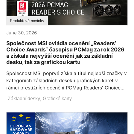
Produktové novinky
June 30, 2026
Společnost MSI ovládla ocenění „Readers’
Choice Awards“ časopisu PCMag za rok 2026
a získala nejvyšší ocenění jak za základní
desku, tak za grafickou kartu
Společnost MSI poprvé získala titul nejlepší značky v
kategoriích základních desek i grafických karet v
rámci prestižních ocenění PCMag Readers' Choice
Awards 2026. Tento úspěch podtrhuje náš závazek
,
Základní desky
Grafické karty
ke kvalitě a inovacím a posiluje naši důvěryhodnost
mezi sestavovateli počítačů, tvůrci a nadšenci do
hardwaru, kteří se každý den spoléhají na platformy
MSI.„Trh se základními deskami je neuvěřitelně
konkurenční a hlavní hráči v tomto odvětví se