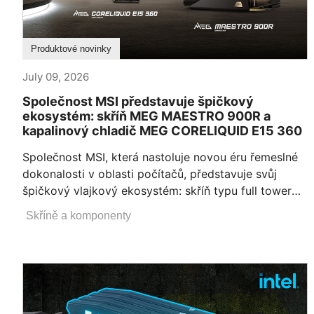
Produktové novinky
July 09, 2026
Společnost MSI představuje špičkový
ekosystém: skříň MEG MAESTRO 900R a
kapalinový chladič MEG CORELIQUID E15 360
Společnost MSI, která nastoluje novou éru řemeslné
dokonalosti v oblasti počítačů, představuje svůj
špičkový vlajkový ekosystém: skříň typu full tower
MEG MAESTRO 900R a kapalinový chladič typu AIO
Skříně a komponenty
MEG CORELIQUID E15 360. Oba produkty, které
spojuje prvotřídní zpracování hliníku, charakteristické
detaily s diamantovým broušením a sofistikované
techniky povrchové úpravy, povyšují vysoce výkonný
hardware na formu průmyslového umění.Tento
vlajkový ekosystém, oceněný cenou Red Dot Design