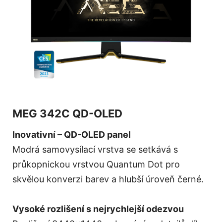
MEG 342C QD-OLED
Inovativní – QD-OLED panel
Modrá samovysílací vrstva se setkává s
průkopnickou vrstvou Quantum Dot pro
skvělou konverzi barev a hlubší úroveň černé.
Vysoké rozlišení s nejrychlejší odezvou