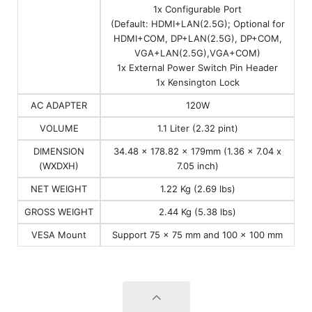
1x Configurable Port
(Default: HDMI+LAN(2.5G); Optional for
HDMI+COM, DP+LAN(2.5G), DP+COM,
VGA+LAN(2.5G),VGA+COM)
1x External Power Switch Pin Header
1x Kensington Lock
AC ADAPTER
120W
VOLUME
1.1 Liter (2.32 pint)
DIMENSION
34.48 x 178.82 x 179mm (1.36 x 7.04 x
(WXDXH)
7.05 inch)
NET WEIGHT
1.22 Kg (2.69 lbs)
GROSS WEIGHT
2.44 Kg (5.38 lbs)
VESA Mount
Support 75 x 75 mm and 100 x 100 mm