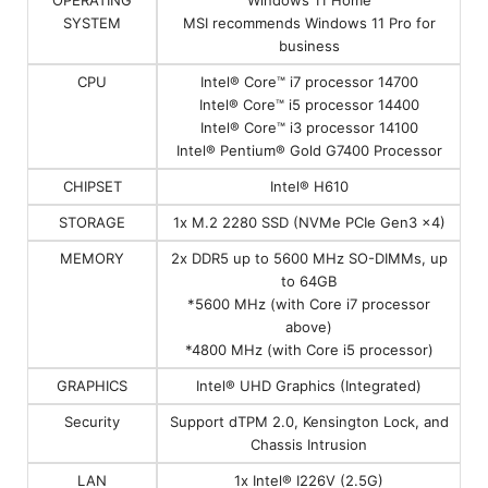
OPERATING
Windows 11 Home
SYSTEM
MSI recommends Windows 11 Pro for
business
CPU
Intel® Core™ i7 processor 14700
Intel® Core™ i5 processor 14400
Intel® Core™ i3 processor 14100
Intel® Pentium® Gold G7400 Processor
CHIPSET
Intel® H610
STORAGE
1x M.2 2280 SSD (NVMe PCIe Gen3 x4)
MEMORY
2x DDR5 up to 5600 MHz SO-DIMMs, up
to 64GB
*5600 MHz (with Core i7 processor
above)
*4800 MHz (with Core i5 processor)
GRAPHICS
Intel® UHD Graphics (Integrated)
Security
Support dTPM 2.0, Kensington Lock, and
Chassis Intrusion
LAN
1x Intel® I226V (2.5G)