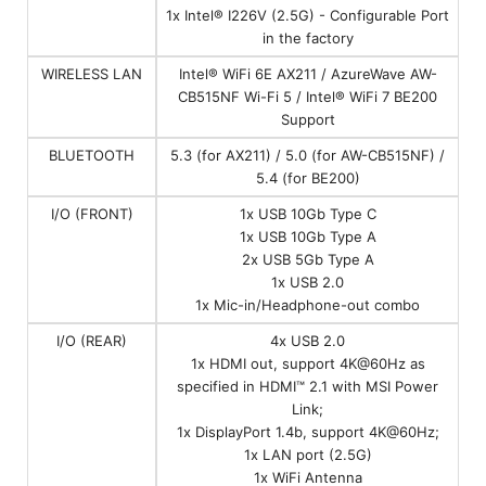
1x Intel® I226V (2.5G) - Configurable Port
in the factory
WIRELESS LAN
Intel® WiFi 6E AX211 / AzureWave AW-
CB515NF Wi-Fi 5 / Intel® WiFi 7 BE200
Support
BLUETOOTH
5.3 (for AX211) / 5.0 (for AW-CB515NF) /
5.4 (for BE200)
I/O (FRONT)
1x USB 10Gb Type C
1x USB 10Gb Type A
2x USB 5Gb Type A
1x USB 2.0
1x Mic-in/Headphone-out combo
I/O (REAR)
4x USB 2.0
1x HDMI out, support 4K@60Hz as
specified in HDMI™ 2.1 with MSI Power
Link;
1x DisplayPort 1.4b, support 4K@60Hz;
1x LAN port (2.5G)
1x WiFi Antenna