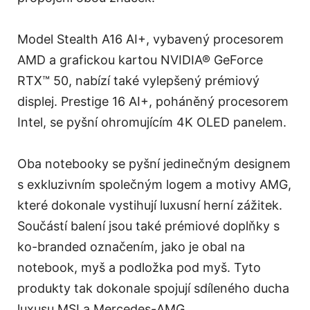
Model Stealth A16 AI+, vybavený procesorem
AMD a grafickou kartou NVIDIA® GeForce
RTX™ 50, nabízí také vylepšený prémiový
displej. Prestige 16 AI+, poháněný procesorem
Intel, se pyšní ohromujícím 4K OLED panelem.
Oba notebooky se pyšní jedinečným designem
s exkluzivním společným logem a motivy AMG,
které dokonale vystihují luxusní herní zážitek.
Součástí balení jsou také prémiové doplňky s
ko-branded označením, jako je obal na
notebook, myš a podložka pod myš. Tyto
produkty tak dokonale spojují sdíleného ducha
luxusu MSI a Mercedes-AMG.