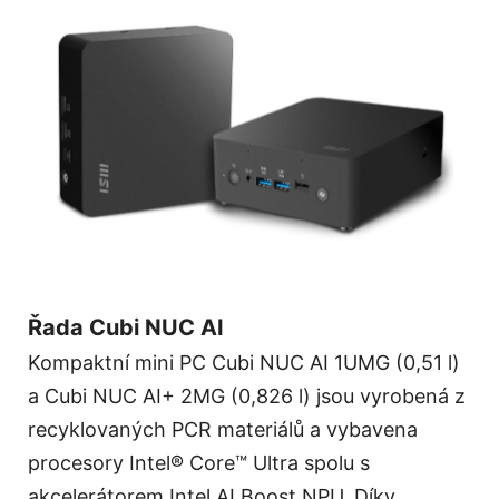
Řada Cubi NUC AI
Kompaktní mini PC Cubi NUC AI 1UMG (0,51 l)
a Cubi NUC AI+ 2MG (0,826 l) jsou vyrobená z
recyklovaných PCR materiálů a vybavena
procesory Intel® Core™ Ultra spolu s
akcelerátorem Intel AI Boost NPU. Díky