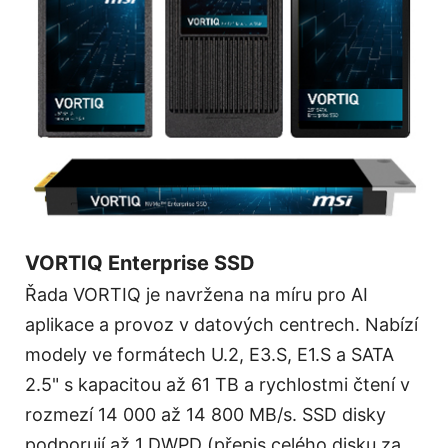
VORTIQ Enterprise SSD
Řada VORTIQ je navržena na míru pro AI
aplikace a provoz v datových centrech. Nabízí
modely ve formátech U.2, E3.S, E1.S a SATA
2.5" s kapacitou až 61 TB a rychlostmi čtení v
rozmezí 14 000 až 14 800 MB/s. SSD disky
podporují až 1 DWPD (přepis celého disku za