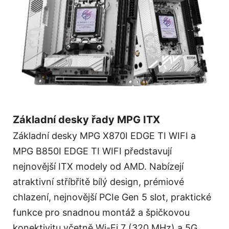
Základní desky řady MPG ITX
Základní desky MPG X870I EDGE TI WIFI a
MPG B850I EDGE TI WIFI představují
nejnovější ITX modely od AMD. Nabízejí
atraktivní stříbřitě bílý design, prémiové
chlazení, nejnovější PCIe Gen 5 slot, praktické
funkce pro snadnou montáž a špičkovou
konektivitu včetně Wi-Fi 7 (320 MHz) a 5G