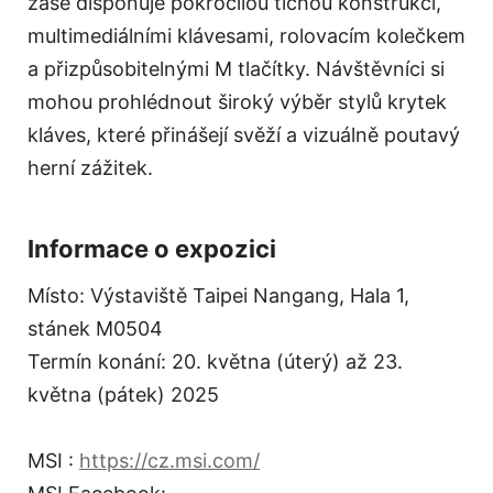
zase disponuje pokročilou tichou konstrukcí,
multimediálními klávesami, rolovacím kolečkem
a přizpůsobitelnými M tlačítky. Návštěvníci si
mohou prohlédnout široký výběr stylů krytek
kláves, které přinášejí svěží a vizuálně poutavý
herní zážitek.
Informace o expozici
Místo: Výstaviště Taipei Nangang, Hala 1,
stánek M0504
Termín konání: 20. května (úterý) až 23.
května (pátek) 2025
MSI :
https://cz.msi.com/