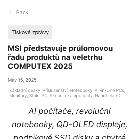
Back
Tiskové zprávy
MSI představuje průlomovou
řadu produktů na veletrhu
COMPUTEX 2025
May 15, 2025
Základní desky
,
Příslušenství
,
Notebooky
,
All-in-One PCs
,
Monitory
,
Stolní PC
,
Skříně a komponenty
,
Handheld PC
AI počítače, revoluční
notebooky, QD-OLED displeje,
podnikové SSD disky a chytré