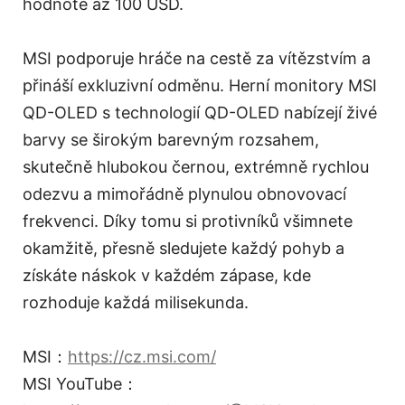
hodnotě až 100 USD.
MSI podporuje hráče na cestě za vítězstvím a
přináší exkluzivní odměnu. Herní monitory MSI
QD-OLED s technologií QD-OLED nabízejí živé
barvy se širokým barevným rozsahem,
skutečně hlubokou černou, extrémně rychlou
odezvu a mimořádně plynulou obnovovací
frekvenci. Díky tomu si protivníků všimnete
okamžitě, přesně sledujete každý pohyb a
získáte náskok v každém zápase, kde
rozhoduje každá milisekunda.
MSI：
https://cz.msi.com/
MSI YouTube：