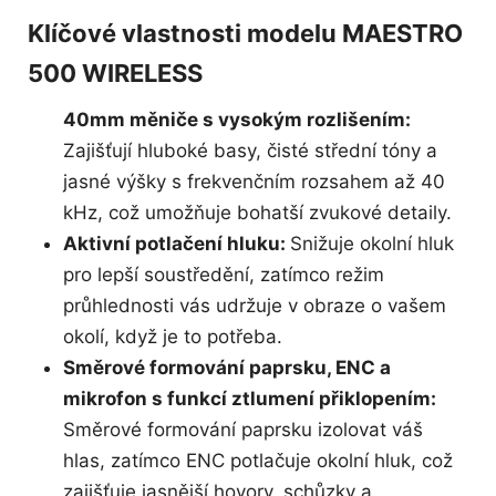
Klíčové vlastnosti modelu MAESTRO
500 WIRELESS
40mm měniče s vysokým rozlišením:
Zajišťují hluboké basy, čisté střední tóny a
jasné výšky s frekvenčním rozsahem až 40
kHz, což umožňuje bohatší zvukové detaily.
Aktivní potlačení hluku:
Snižuje okolní hluk
pro lepší soustředění, zatímco režim
průhlednosti vás udržuje v obraze o vašem
okolí, když je to potřeba.
Směrové formování paprsku, ENC a
mikrofon s funkcí ztlumení přiklopením:
Směrové formování paprsku izolovat váš
hlas, zatímco ENC potlačuje okolní hluk, což
zajišťuje jasnější hovory, schůzky a