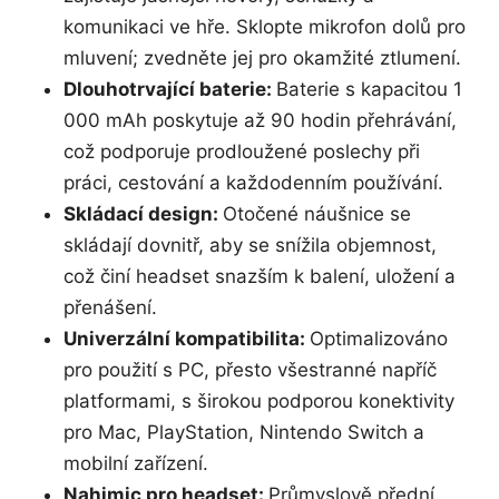
komunikaci ve hře. Sklopte mikrofon dolů pro
mluvení; zvedněte jej pro okamžité ztlumení.
Dlouhotrvající baterie:
Baterie s kapacitou 1
000 mAh poskytuje až 90 hodin přehrávání,
což podporuje prodloužené poslechy při
práci, cestování a každodenním používání.
Skládací design:
Otočené náušnice se
skládají dovnitř, aby se snížila objemnost,
což činí headset snazším k balení, uložení a
přenášení.
Univerzální kompatibilita:
Optimalizováno
pro použití s PC, přesto všestranné napříč
platformami, s širokou podporou konektivity
pro Mac, PlayStation, Nintendo Switch a
mobilní zařízení.
Nahimic pro headset:
Průmyslově přední