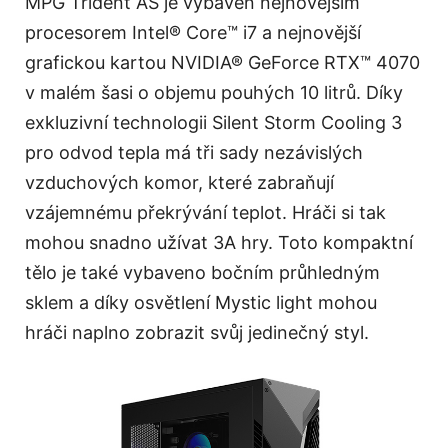
MPG Trident AS je vybaven nejnovějším
procesorem Intel® Core™ i7 a nejnovější
grafickou kartou NVIDIA® GeForce RTX™ 4070
v malém šasi o objemu pouhých 10 litrů. Díky
exkluzivní technologii Silent Storm Cooling 3
pro odvod tepla má tři sady nezávislých
vzduchových komor, které zabraňují
vzájemnému překrývání teplot. Hráči si tak
mohou snadno užívat 3A hry. Toto kompaktní
tělo je také vybaveno bočním průhledným
sklem a díky osvětlení Mystic light mohou
hráči naplno zobrazit svůj jedinečný styl.