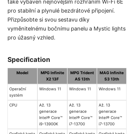
také vybaven nejnovějším rozhraním Wi-Fi 6E
pro stabilní a plynulé bezdrátové připojení.
Přizpůsobte si svou sestavu díky
vyměnitelnému bočnímu panelu a Mystic lights
pro úžasný vzhled.
Specification
Model
MPG Infinite
MPG Trident
MAG Infinite
X2 13F
AS 13th
S3 13th
Operační
Windows 11
Windows 11
Windows 11
systém
CPU
Až. 13
Až. 13
Až. 13
generace
generace
generace
Intel® Core™
Intel® Core™
Intel® Core™
i9-13900K
i7-13700
i7-13700
Grafická karta
Grafická karta
Grafická karta
Grafická karta