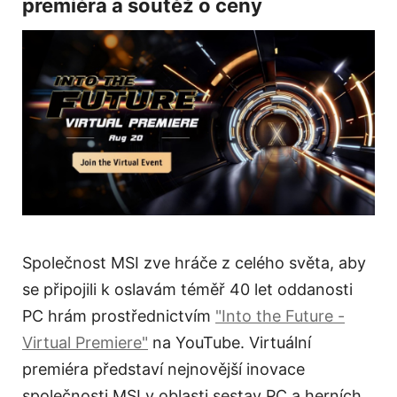
premiéra a soutěž o ceny
Společnost MSI zve hráče z celého světa, aby
se připojili k oslavám téměř 40 let oddanosti
PC hrám prostřednictvím
"Into the Future -
Virtual Premiere"
na YouTube. Virtuální
premiéra představí nejnovější inovace
společnosti MSI v oblasti sestav PC a herních