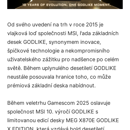
Od svého uvedení na trh v roce 2015 je
vlajková loď společnosti MSI, řada základních
desek GODLIKE, synonymem inovace,
špičkové technologie a nekompromisního
uživatelského zážitku pro nadšence po celém
světě. Během uplynulého desetiletí GODLIKE
neustále posouvala hranice toho, co může
prémiová základní deska nabídnout.
Během veletrhu Gamescom 2025 oslavuje
společnost MSI 10. výročí GODLIKE s
limitovanou edicí desky MEG X870E GODLIKE
X EDITION, která vzdává hold desetiletí