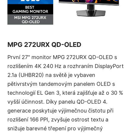
MPG 272URX QD-OLED
První 27" monitor MPG 272URX QD-OLED s
rozlišením 4K 240 Hz a rozhraním DisplayPort
2.1a (UHBR20) na světě je vybaven
pětivrstvým tandemovým panelem OLED s
technologií EL Gen 3, která zajišťuje až o 30 %
vyšší účinnost. Díky panelu QD-OLED 4.
generace poskytuje výjimečnou čistotu při
rozlišení 166 PPI, zvyšuje ostrost textu a
snižuje barevné třepení pro výjimečný