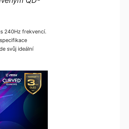
křiveným QD-
 s 240Hz frekvencí.
 specifikace
e svůj ideální