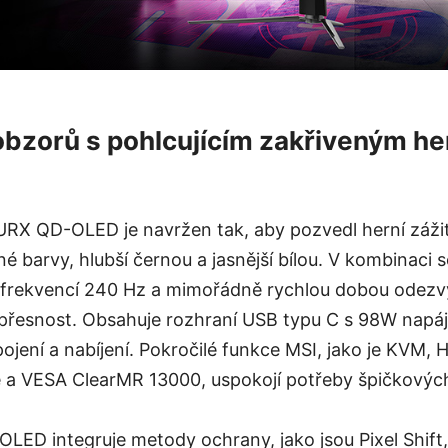
obzorů s pohlcujícím zakřiveným h
RX QD-OLED je navržen tak, aby pozvedl herní záži
né barvy, hlubší černou a jasnější bílou. V kombinaci 
frekvencí 240 Hz a mimořádně rychlou dobou odezvy
a přesnost. Obsahuje rozhraní USB typu C s 98W napá
jení a nabíjení. Pokročilé funkce MSI, jako je KVM, 
e a VESA ClearMR 13000, uspokojí potřeby špičkovýc
D integruje metody ochrany, jako jsou Pixel Shift,