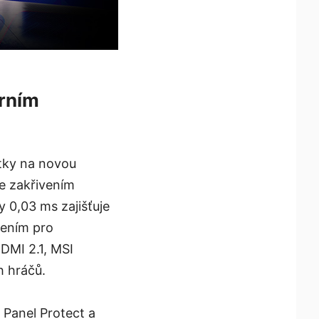
erním
tky na novou
se zakřivením
 0,03 ms zajišťuje
jením pro
HDMI 2.1, MSI
h hráčů.
 Panel Protect a