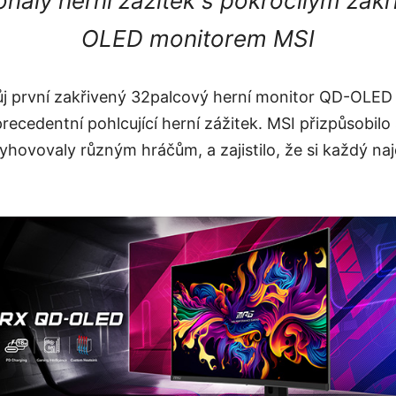
onalý herní zážitek s pokročilým za
OLED monitorem MSI
ůj první zakřivený 32palcový herní monitor QD-OLED
recedentní pohlcující herní zážitek. MSI přizpůsobilo
yhovovaly různým hráčům, a zajistilo, že si každý najd