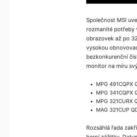
Společnost MSI uved
rozmanité potřeby 
obrazovek až po 32
vysokou obnovovací 
bezkonkurenční čist
monitor na míru sv
MPG 491CQPX Q
MPG 341CQPX Q
MPG 321CURX Q
MAG 321CUP QD
Rozsáhlá řada zakř
herní zážitky. Datu