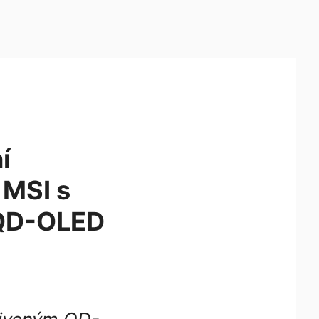
í
 MSI s
QD-OLED