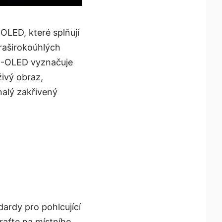
OLED, které splňují
raširokoúhlých
QD-OLED vyznačuje
živý obraz,
nalý zakřivený
ardy pro pohlcující
braťte na místního