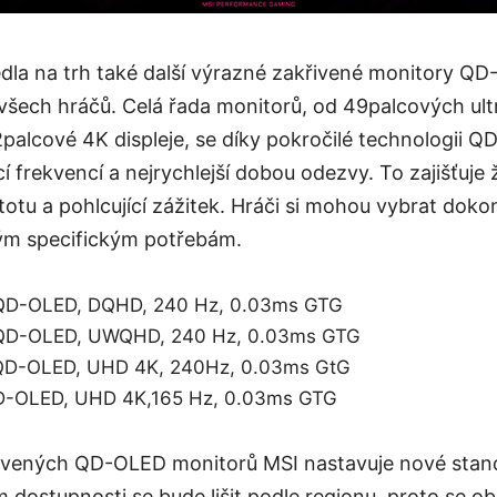
la na trh také další výrazné zakřivené monitory QD-
všech hráčů. Celá řada monitorů, od 49palcových ult
palcové 4K displeje, se díky pokročilé technologii 
frekvencí a nejrychlejší dobou odezvy. To zajišťuje 
otu a pohlcující zážitek. Hráči si mohou vybrat doko
ým specifickým potřebám.
D-OLED, DQHD, 240 Hz, 0.03ms GTG
D-OLED, UWQHD, 240 Hz, 0.03ms GTG
D-OLED, UHD 4K, 240Hz, 0.03ms GtG
-OLED, UHD 4K,165 Hz, 0.03ms GTG
ivených QD-OLED monitorů MSI nastavuje nové stand
m dostupnosti se bude lišit podle regionu, proto se o