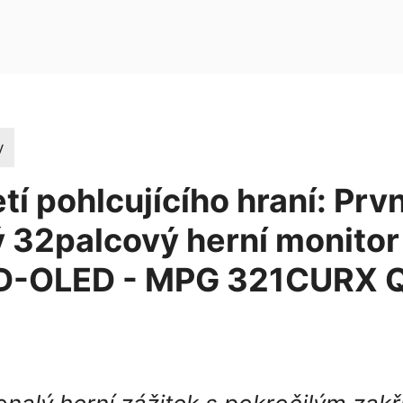
y
tí pohlcujícího hraní: Prvn
 32palcový herní monitor
D-OLED - MPG 321CURX 