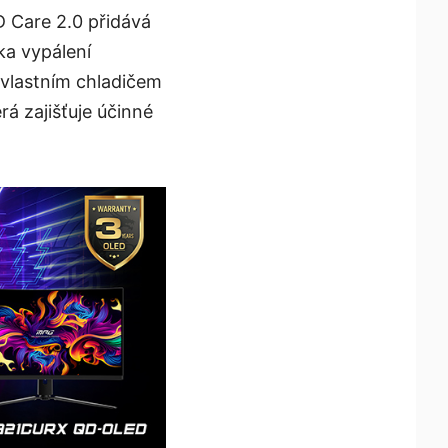
D Care 2.0 přidává
ika vypálení
 vlastním chladičem
á zajišťuje účinné