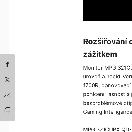
Rozšiřování 
zážitkem
Monitor MPG 321CU
úroveň a nabídl věr
1700R, obnovovací 
pohlcení, jasnost 
bezproblémové připo
Gaming Intelligenc
MPG 321CURX QD-OLE