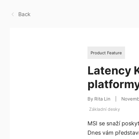
Back
Product Feature
Latency K
platform
By Rita Lin
|
Novemb
Základní desky
MSI se snaží poskyt
Dnes vám představí