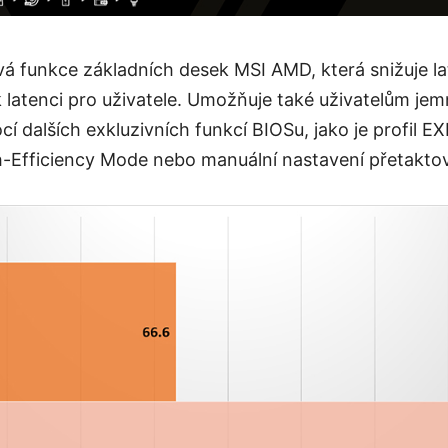
ová funkce základních desek MSI AMD, která snižuje l
k latenci pro uživatele. Umožňuje také uživatelům jemn
 dalších exkluzivních funkcí BIOSu, jako je profil E
h-Efficiency Mode nebo manuální nastavení přetaktov