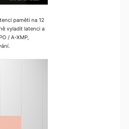
atenci paměti na 12
ě vyladit latenci a
XPO / A-XMP,
ání.