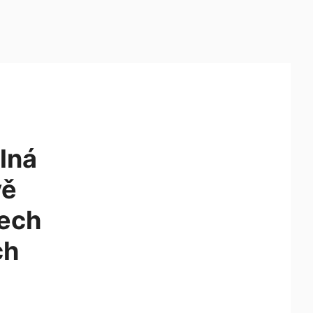
lná
vě
šech
ch