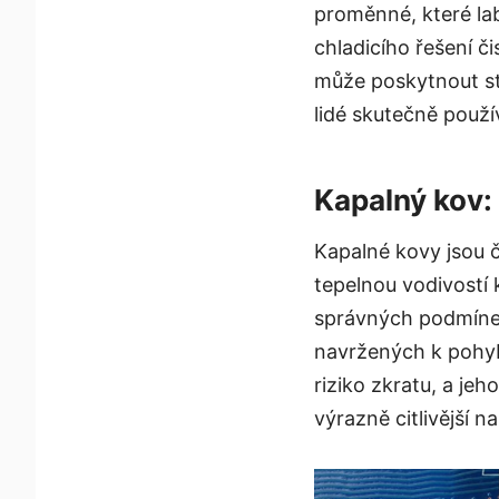
proměnné, které lab
chladicího řešení č
může poskytnout st
lidé skutečně použív
Kapalný kov:
Kapalné kovy jsou č
tepelnou vodivostí
správných podmínek
navržených k pohyb
riziko zkratu, a je
výrazně citlivější n