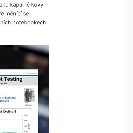
jako kapalné kovy –
vě měnící se
erních notebookech