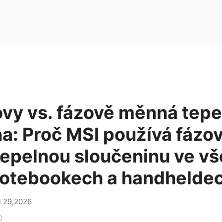
ovy vs. fázově měnná tepe
a: Proč MSI používá fázo
epelnou sloučeninu ve v
notebookech a handhelde
l 29,2026
C