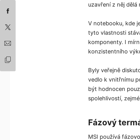
uzavření z něj dělá 
V notebooku, kde j
tyto vlastnosti stáv
komponenty. I mírné
konzistentního výk
Byly veřejně disku
vedlo k vnitřnímu p
být hodnocen pouze
spolehlivostí, zejmé
Fázový termá
MSI používá fázovou