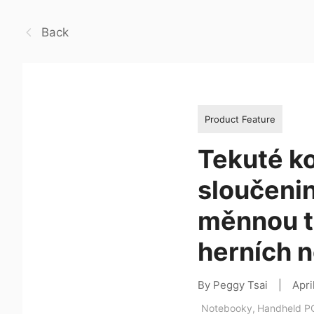
Back
Product Feature
Tekuté k
sloučenin
měnnou t
herních 
By Peggy Tsai
|
Apri
Notebooky
,
Handheld P