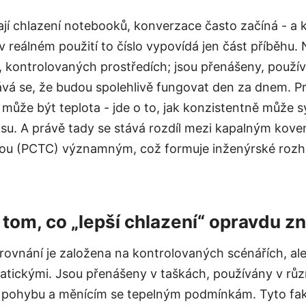
jí chlazení notebooků, konverzace často začíná - a k
e v reálném použití to číslo vypovídá jen část příběhu
h, kontrolovaných prostředích; jsou přenášeny, použí
vá se, že budou spolehlivě fungovat den za dnem. Pr
á může být teplota - jde o to, jak konzistentně může
su. A právě tady se stává rozdíl mezi kapalným kov
nou (PCTC) významným, což formuje inženýrské rozh
 tom, co „lepší chlazení“ opravdu 
rovnání je založena na kontrolovaných scénářích, al
tatickými. Jsou přenášeny v taškách, používány v rů
 pohybu a měnícím se tepelným podmínkám. Tyto fak