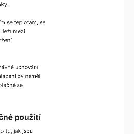
oky.
ím se teplotám, se
l leží mezi
ržení
rávné uchování
chlazení by neměl
olečně se
čné použití
 to, jak jsou