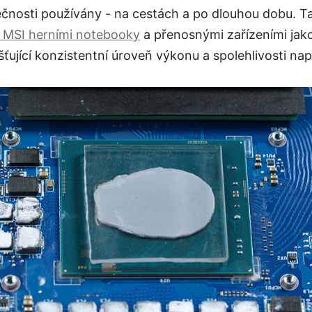
nosti používány - na cestách a po dlouhou dobu. Tat
i MSI herními notebooky
a přenosnými zařízeními jak
išťující konzistentní úroveň výkonu a spolehlivosti nap