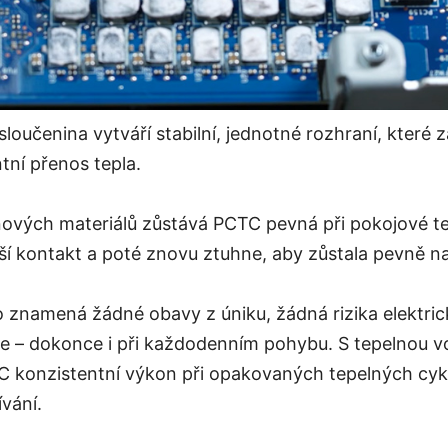
oučenina vytváří stabilní, jednotné rozhraní, které za
tní přenos tepla.
inových materiálů zůstává PCTC pevná při pokojové t
ší kontakt a poté znovu ztuhne, aby zůstala pevně n
o znamená žádné obavy z úniku, žádná rizika elektric
se – dokonce i při každodenním pohybu. S tepelnou v
 konzistentní výkon při opakovaných tepelných cyk
vání.