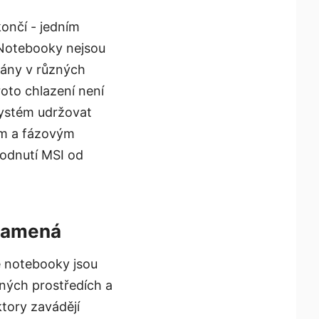
ončí - jedním
. Notebooky nejsou
vány v různých
oto chlazení není
 systém udržovat
em a fázovým
odnutí MSI od
znamená
e notebooky jsou
zných prostředích a
tory zavádějí