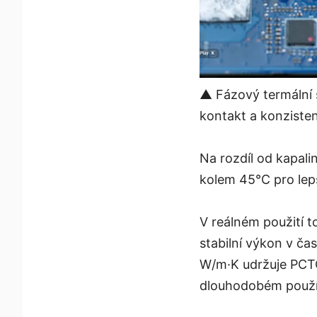
▲ Fázový termální sl
kontakt a konzisten
Na rozdíl od kapal
kolem 45°C pro lep
V reálném použití t
stabilní výkon v ča
W/m·K udržuje PCTC
dlouhodobém použí