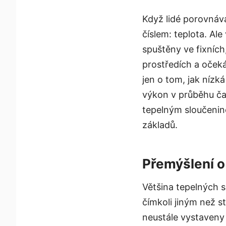
Když lidé porovnáva
číslem: teplota. Al
spuštěny ve fixníc
prostředích a očeká
jen o tom, jak nízk
výkon v průběhu ča
tepelným sloučeni
základů.
Přemýšlení o
Většina tepelných s
čímkoli jiným než s
neustále vystaveny