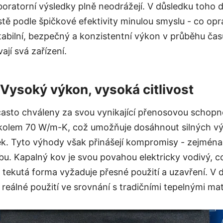
oratorní výsledky plně neodrážejí. V důsledku toho 
istě podle špičkové efektivity minulou smyslu - co opr
abilní, bezpečný a konzistentní výkon v průběhu ča
ají svá zařízení.
 Vysoký výkon, vysoká citlivost
asto chváleny za svou vynikající přenosovou schopno
 kolem 70 W/m-K, což umožňuje dosáhnout silných vý
. Tyto výhody však přinášejí kompromisy - zejména 
u. Kapalný kov je svou povahou elektricky vodivý, c
ho tekutá forma vyžaduje přesné použití a uzavření. V 
a reálné použití ve srovnání s tradičními tepelnými mat