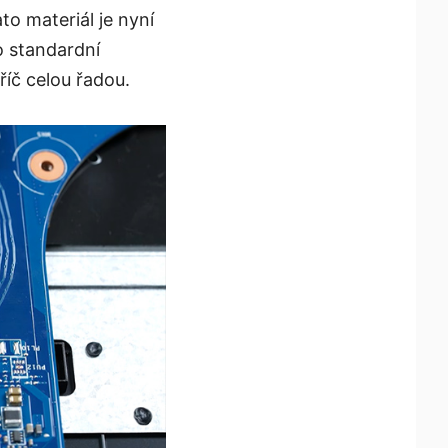
o materiál je nyní
o standardní
říč celou řadou.