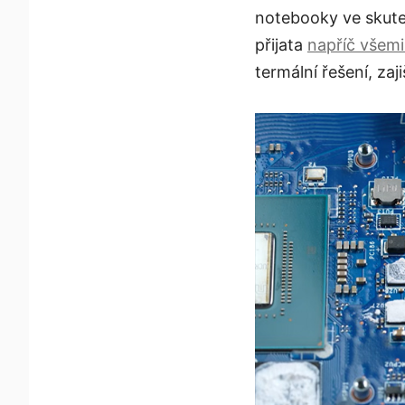
notebooky ve skuteč
přijata
napříč všem
termální řešení, zaj