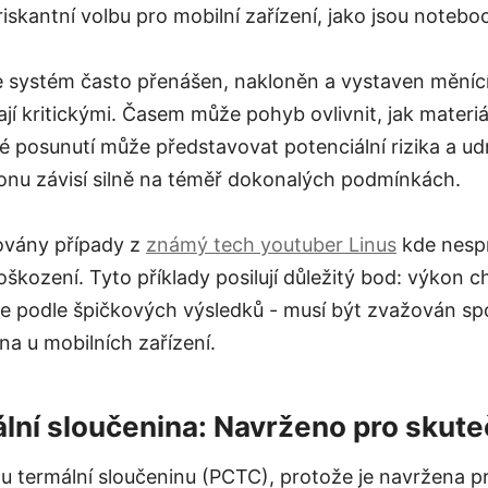
riskantní volbu pro mobilní zařízení, jako jsou notebo
e systém často přenášen, nakloněn a vystaven měníc
ají kritickými. Časem může pohyb ovlivnit, jak materiá
 posunutí může představovat potenciální rizika a ud
onu závisí silně na téměř dokonalých podmínkách.
továny případy z
známý tech youtuber Linus
kde nesp
oškození. Tyto příklady posilují důležitý bod: výkon 
 podle špičkových výsledků - musí být zvažován sp
na u mobilních zařízení.
lní sloučenina: Navrženo pro skute
 termální sloučeninu (PCTC), protože je navržena pro