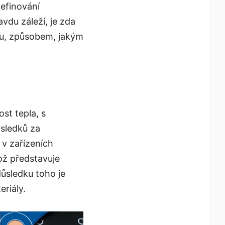
definování
avdu záleží, je zda
su, způsobem, jakým
st tepla, s
sledků za
v zařízeních
ož představuje
důsledku toho je
eriály.