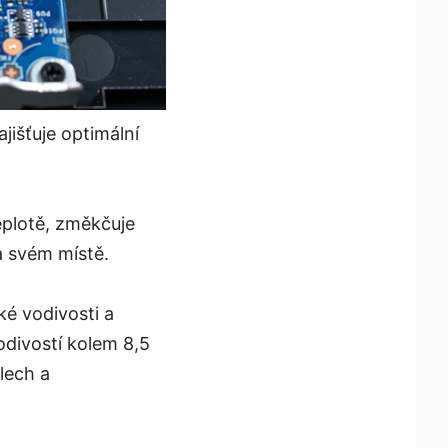
jišťuje optimální
eplotě, změkčuje
a svém místě.
ké vodivosti a
odivostí kolem 8,5
lech a