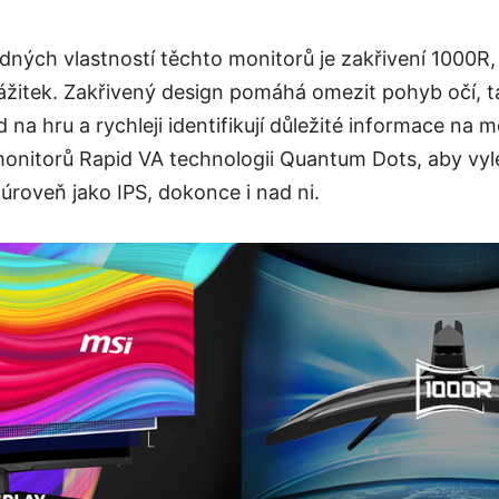
ných vlastností těchto monitorů je zakřivení 1000R,
 zážitek. Zakřivený design pomáhá omezit pohyb očí, t
 na hru a rychleji identifikují důležité informace na 
onitorů Rapid VA technologii Quantum Dots, aby vyle
 úroveň jako IPS, dokonce i nad ni.