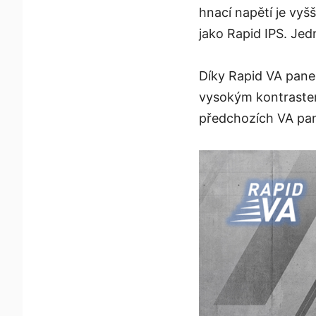
hnací napětí je vy
jako Rapid IPS. Je
Díky Rapid VA pane
vysokým kontrastem
předchozích VA pan