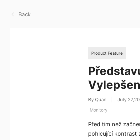
Back
Product Feature
Představ
Vylepšení
By Quan
|
July 27,2
Monitory
Před tím než začnem
pohlcující kontrast 