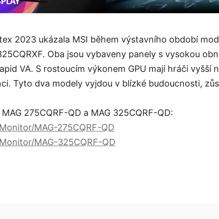
tex 2023 ukázala MSI během výstavního období mo
5CQRXF. Oba jsou vybaveny panely s vysokou obno
Rapid VA. S rostoucím výkonem GPU mají hráči vyšší 
ci. Tyto dva modely vyjdou v blízké budoucnosti, zů
i o MAG 275CQRF-QD a MAG 325CQRF-QD:
m/Monitor/MAG-275CQRF-QD
om/Monitor/MAG-325CQRF-QD