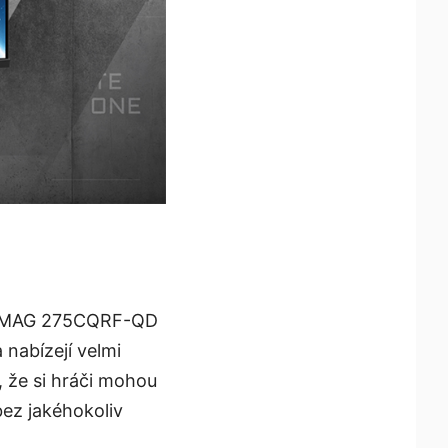
ně MAG 275CQRF-QD
nabízejí velmi
, že si hráči mohou
bez jakéhokoliv