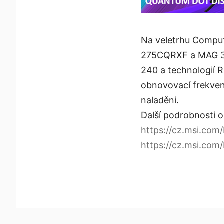
Na veletrhu Compu
275CQRXF a MAG 32
240 a technologií 
obnovovací frekven
naladěni.
Další podrobnost
https://cz.msi.co
https://cz.msi.c