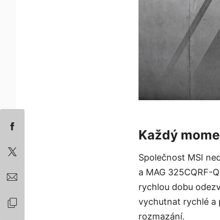
Každý momen
Společnost MSI ne
a MAG 325CQRF-QD. 
rychlou dobu odezvy
vychutnat rychlé a 
rozmazání.