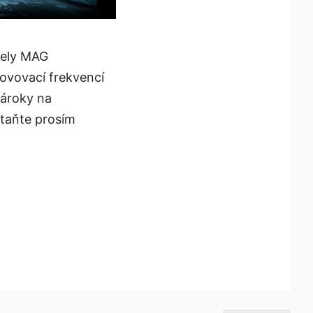
dely MAG
vovací frekvencí
nároky na
staňte prosím