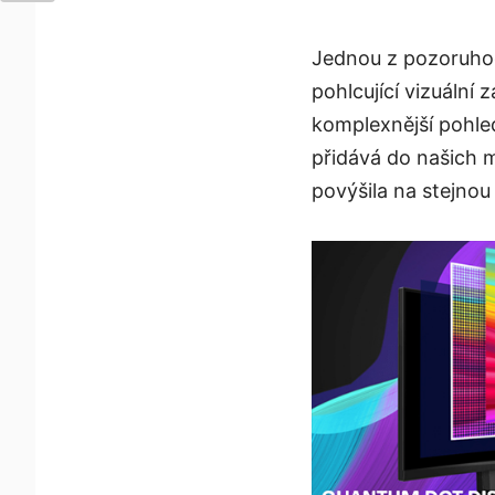
Jednou z pozoruhod
pohlcující vizuální
komplexnější pohled
přidává do našich m
povýšila na stejnou