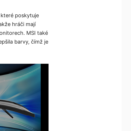
 které poskytuje
akže hráči mají
monitorech. MSI také
pšila barvy, čímž je