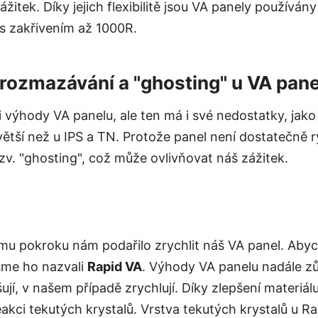
zážitek. Díky jejich flexibilitě jsou VA panely používán
 s zakřivením až 1000R.
ozmazávání a "ghosting" u VA pane
i výhody VA panelu, ale ten má i své nedostatky, jako 
 větší než u IPS a TN. Protože panel není dostatečně r
v. "ghosting", což může ovlivňovat náš zážitek.
mu pokroku nám podařilo zrychlit náš VA panel. Abyc
 jsme ho nazvali
Rapid VA
. Výhody VA panelu nadále zů
í, v našem případě zrychlují. Díky zlepšení materiálu
akci tekutých krystalů. Vrstva tekutých krystalů u Rap