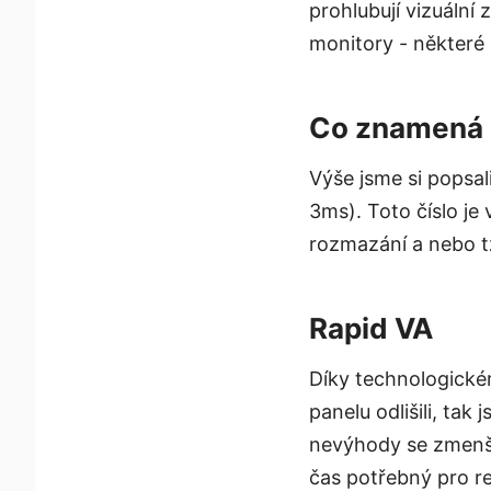
prohlubují vizuální 
monitory - některé
Co znamená r
Výše jsme si popsal
3ms). Toto číslo je
rozmazání a nebo tz
Rapid VA
Díky technologické
panelu odlišili, tak
nevýhody se zmenšuj
čas potřebný pro re