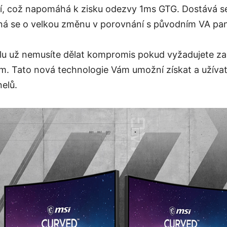
šší, což napomáhá k zisku odezvy 1ms GTG. Dostává s
dná se o velkou změnu v porovnání s původním VA pa
lu už nemusíte dělat kompromis pokud vyžadujete za
. Tato nová technologie Vám umožní získat a užívat
elů.