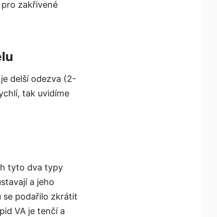
y pro zakřivené
lu
je delší odezva (2-
ychlí, tak uvidíme
h tyto dva typy
stavají a jeho
 se podařilo zkrátit
id VA je tenčí a