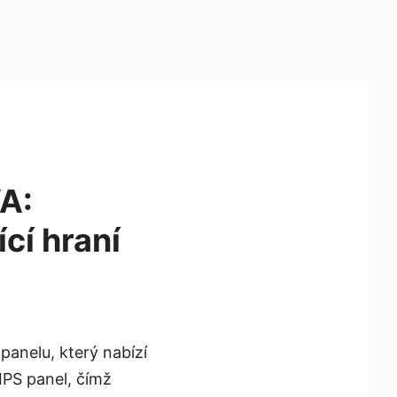
A:
cí hraní
panelu, který nabízí
 IPS panel, čímž