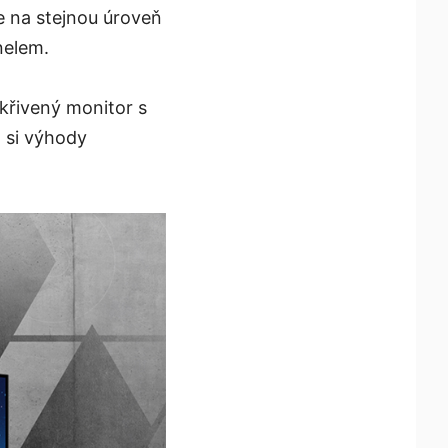
e na stejnou úroveň
nelem.
křivený monitor s
 si výhody