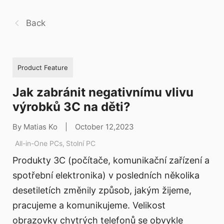
Back
Product Feature
Jak zabránit negativnímu vlivu
výrobků 3C na děti?
By Matias Ko
|
October 12,2023
All-in-One PCs
,
Stolní PC
Produkty 3C (počítače, komunikační zařízení a
spotřební elektronika) v posledních několika
desetiletích změnily způsob, jakým žijeme,
pracujeme a komunikujeme. Velikost
obrazovky chytrých telefonů se obvykle