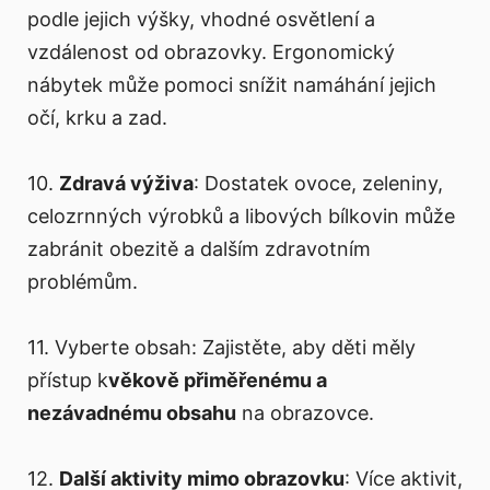
podle jejich výšky, vhodné osvětlení a
vzdálenost od obrazovky. Ergonomický
nábytek může pomoci snížit namáhání jejich
očí, krku a zad.
10.
Zdravá výživa
: Dostatek ovoce, zeleniny,
celozrnných výrobků a libových bílkovin může
zabránit obezitě a dalším zdravotním
problémům.
11. Vyberte obsah: Zajistěte, aby děti měly
přístup k
věkově přiměřenému a
nezávadnému obsahu
na obrazovce.
12.
Další aktivity mimo obrazovku
: Více aktivit,