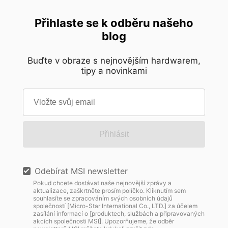
Přihlaste se k odběru našeho
blog
Buďte v obraze s nejnovějším hardwarem,
tipy a novinkami
Přihlásit
Odebírat MSI newsletter
Pokud chcete dostávat naše nejnovější zprávy a
aktualizace, zaškrtněte prosím políčko. Kliknutím sem
souhlasíte se zpracováním svých osobních údajů
společností [Micro-Star International Co., LTD.] za účelem
zasílání informací o [produktech, službách a připravovaných
akcích společnosti MSI]. Upozorňujeme, že odběr