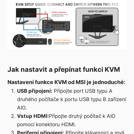
Jak nastavit a přepínat funkci KVM
Nastavení funkce KVM od MSI je jednoduché:
USB připojení:
Připojte port USB typu A
druhého počítače k portu USB typu B zařízení
AIO.
Vstup HDMI:
Připojte druhý počítač k AIO
pomocí konektoru HDMI.
Periferní připojení:
Připojte klávesnici a myš