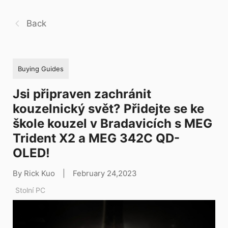
Back
Buying Guides
Jsi připraven zachránit
kouzelnický svět? Přidejte se ke
škole kouzel v Bradavicích s MEG
Trident X2 a MEG 342C QD-
OLED!
By Rick Kuo
|
February 24,2023
Stolní PC