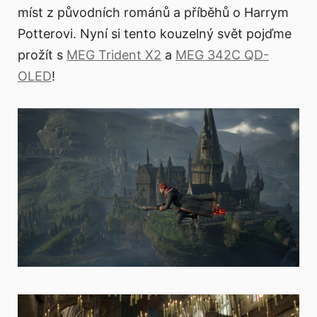
míst z původních románů a příběhů o Harrym
Potterovi. Nyní si tento kouzelný svět pojďme
prožít s
MEG Trident X2
a
MEG 342C QD-
OLED
!