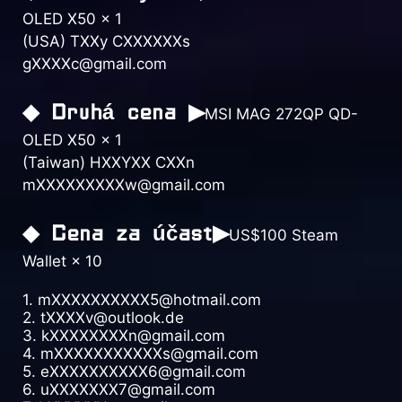
OLED X50 × 1
(USA) TXXy CXXXXXXs
gXXXXc@gmail.com
◆ Druhá cena ▶
MSI MAG 272QP QD-
OLED X50 × 1
(Taiwan) HXXYXX CXXn
mXXXXXXXXXw@gmail.com
◆ Cena za účast▶
US$100 Steam
Wallet × 10
1. mXXXXXXXXXX5@hotmail.com
2. tXXXXv@outlook.de
3. kXXXXXXXXn@gmail.com
4. mXXXXXXXXXXXs@gmail.com
5. eXXXXXXXXXX6@gmail.com
6. uXXXXXXX7@gmail.com