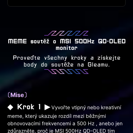
MEME soutěž o MSI 500Hz QD-OLED
monitor
Proveďte všechny kroky a získejte
body do soutěže na Gleamu.
〔Mise〕
◆ Krok 1 ▶
Vyvořte vtipný nebo kreativní
meme, který ukazuje rozdíl mezi běžnými
obnovovacími frekvencemi a 500 Hz , anebo jen
zdůrazněte, proč je MSI 500Hz QD-OLED tím