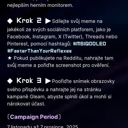
nejlepším herním monitorem.
◆ Krok 2 ▶
Sdílejte svůj meme na
jakékoli ze svých sociálních platforem, jako je
Facebook, Instagram, X (Twitter), Threads nebo
Pinterest, pomocí hashtagů:
#MSIQDOLED
#FasterThanYourReflexes
★ Pokud publikujete na Redditu, nahrajte tam
svůj meme a pořiďte screenshot pro ověření.
◆ Krok 3 ▶
Poořiďte snímek obrazovky
svého příspěvku a nahrajte jej na stránku
kampaně Gleam, abyste splnili úkol a mohli si
nárokovat účast.
〔Campaign Period〕
7.listopadu až 7.prosince, 2025