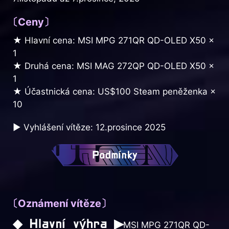
〔Ceny〕
★ Hlavní cena: MSI MPG 271QR QD-OLED X50 ×
1
★ Druhá cena: MSI MAG 272QP QD-OLED X50 ×
1
★ Účastnická cena: US$100 Steam peněženka ×
10
▶ Vyhlášení vítěze: 12.prosince 2025
Podmínky
〔Oznámení vítěze〕
◆ Hlavní výhra ▶
MSI MPG 271QR QD-