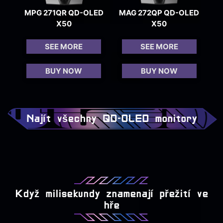
MPG 271QR QD-OLED
MAG 272QP QD-OLED
X50
X50
SEE MORE
SEE MORE
BUY NOW
BUY NOW
Najít všechny QD-OLED monitory
Když milisekundy znamenají přežití ve
hře