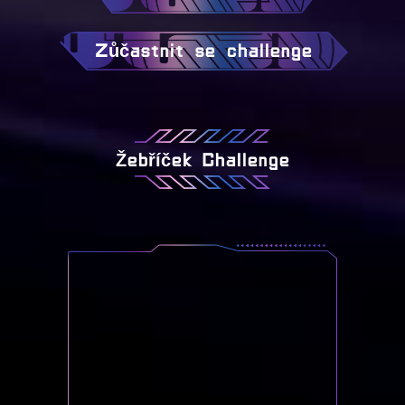
Zůčastnit se challenge
Žebříček Challenge