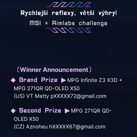
Rychlejší reflexy, větší výhry!
MSI × Aimlabs challenge
〔Winner Announcement〕
◆ Grand Prize ▶
MPG Infinite Z3 X3D +
MPG 271QR QD-OLED X50
(US) VT Matty pXXXXX72@gmail.com
◆ Second Prize ▶
MPG 271QR QD-
OLED X50
(CZ) Aznoheu hXXXXX67@gmail.com