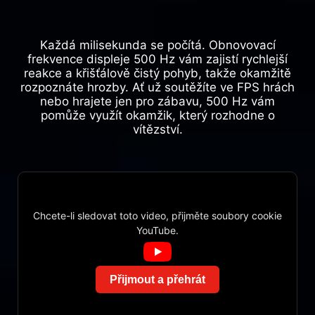
Každá milisekunda se počítá. Obnovovací
frekvence displeje 500 Hz vám zajistí rychlejší
reakce a křišťálově čistý pohyb, takže okamžitě
rozpoznáte hrozby. Ať už soutěžíte ve FPS hrách
nebo hrajete jen pro zábavu, 500 Hz vám
pomůže využít okamžik, který rozhodne o
vítězství.
Chcete-li sledovat toto video, přijměte soubory cookie
YouTube.
Přijmout a přehrát