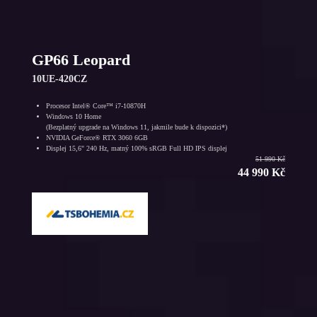
GP66 Leopard
10UE-420CZ
Procesor Intel® Core™ i7-10870H
Windows 10 Home
(Bezplatný upgrade na Windows 11, jakmile bude k dispozici*)
NVIDIA GeForce® RTX 3060 6GB
Displej 15,6" 240 Hz, matný 100% sRGB Full HD IPS displej
51 990 Kč
44 990 Kč