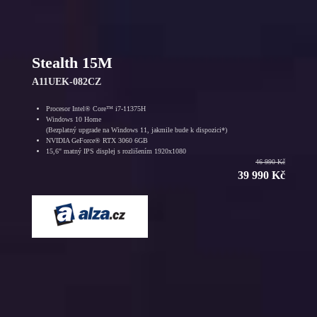
Stealth 15M
A11UEK-082CZ
Procesor Intel® Core™ i7-11375H
Windows 10 Home
(Bezplatný upgrade na Windows 11, jakmile bude k dispozici*)
NVIDIA GeForce® RTX 3060 6GB
15,6" matný IPS displej s rozlišením 1920x1080
46 990 Kč
39 990 Kč