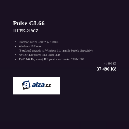
Pulse GL66
11UEK-219CZ
Procesor Intel® Core™ i7-11800H
Windows 10 Home
(Bezplatný upgrade na Windows 11, jakmile bude k dispozici*)
NVIDIA GeForce® RTX 3060 6GB
15,6" 144 Hz, matný IPS panel s rozlišením 1920x1080
41 990 Kč
37 490 Kč