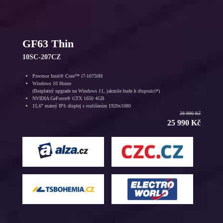
GF63 Thin
10SC-207CZ
Procesor Intel® Core™ i7-10750H
Windows 10 Home
(Bezplatný upgrade na Windows 11, jakmile bude k dispozici*)
NVIDIA GeForce® GTX 1650 4GB
15,6" matný IPS displej s rozlišením 1920x1080
28 990 Kč
25 990 Kč