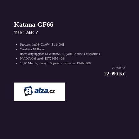
Katana GF66
11UC-244CZ
Procesor Intel® Core™ i5-11400H
Windows 10 Home
(Bezplatný upgrade na Windows 11, jakmile bude k dispozici*)
NVIDIA GeForce® RTX 3050 4GB
15,6" 144 Hz, matný IPS panel s rozlišením 1920x1080
26 990 Kč
22 990 Kč