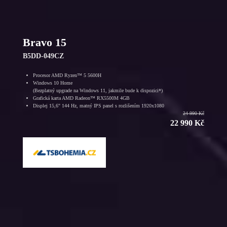
Bravo 15
B5DD-049CZ
Procesor AMD Ryzen™ 5 5600H
Windows 10 Home
(Bezplatný upgrade na Windows 11, jakmile bude k dispozici*)
Grafická karta AMD Radeon™ RX5500M 4GB
Displej 15,6" 144 Hz, matný IPS panel s rozlišením 1920x1080
24 990 Kč
22 990 Kč