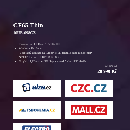
GF65 Thin
10UE-098CZ
Procesor Intel® Core™ i5-10500H
Windows 10 Home
(Bezplatný upgrade na Windows 11, jakmile bude k dispozici*)
NVIDIA GeForce® RTX 3060 6GB
Displej 15,6" matný IPS displej s rozlišením 1920x1080
33 990 Kč
28 990 Kč