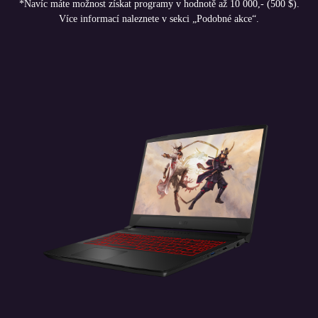
*Navíc máte možnost získat programy v hodnotě až 10 000,- (500 $).
Více informací naleznete v sekci „Podobné akce“.