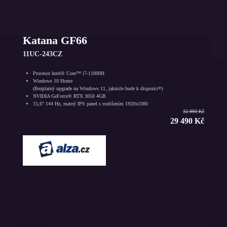
Katana GF66
11UC-243CZ
Procesor Intel® Core™ i7-11800H
Windows 10 Home
(Bezplatný upgrade na Windows 11, jakmile bude k dispozici*)
NVIDIA GeForce® RTX 3050 4GB
15,6" 144 Hz, matný IPS panel s rozlišením 1920x1080
32 990 Kč
29 490 Kč