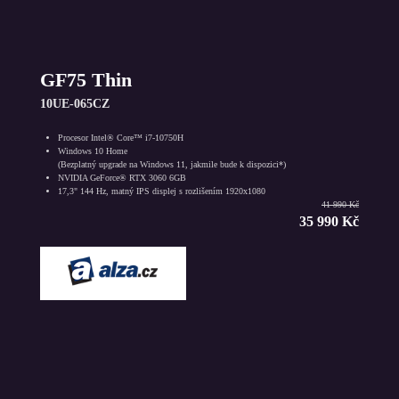
GF75 Thin
10UE-065CZ
Procesor Intel® Core™ i7-10750H
Windows 10 Home
(Bezplatný upgrade na Windows 11, jakmile bude k dispozici*)
NVIDIA GeForce® RTX 3060 6GB
17,3" 144 Hz, matný IPS displej s rozlišením 1920x1080
41 990 Kč
35 990 Kč