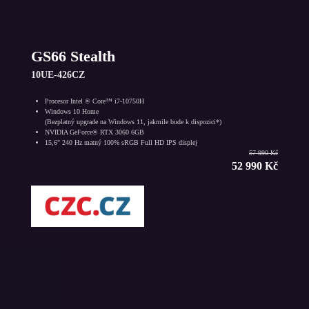
GS66 Stealth
10UE-426CZ
Procesor Intel ® Core™ i7-10750H
Windows 10 Home
(Bezplatný upgrade na Windows 11, jakmile bude k dispozici*)
NVIDIA GeForce® RTX 3060 6GB
15,6" 240 Hz matný 100% sRGB Full HD IPS displej
57 990 Kč
52 990 Kč