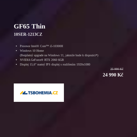
GF65 Thin
10SER-1213CZ
Procesor Intel® Core™ i5-10300H
Windows 10 Home
(Bezplatný upgrade na Windows 11, jakmile bude k dispozici*)
NVIDIA GeForce® RTX 2060 6GB
Displej 15,6" matný IPS displej s rozlišením 1920x1080
25 990 Kč
24 990 Kč