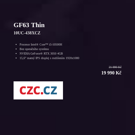
GF63 Thin
10UC-438XCZ
Procesor Intel® Core™ i5-10500H
Bez operačního systému
NVIDIA GeForce® RTX 3050 4GB
15,6" matný IPS displej s rozlišením 1920x1080
21 990 Kč
19 990 Kč