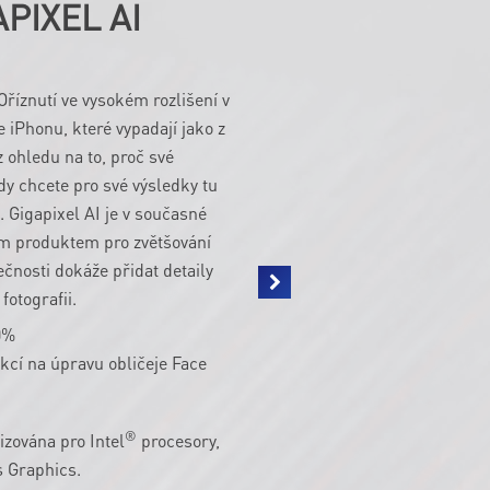
PIXEL AI
Oříznutí ve vysokém rozlišení v
 iPhonu, které vypadají jako z
z ohledu na to, proč své
ždy chcete pro své výsledky tu
. Gigapixel AI je v současné
m produktem pro zvětšování
tečnosti dokáže přidat detaily
fotografii.
0%
kcí na úpravu obličeje Face
®
izována pro Intel
procesory,
s Graphics.