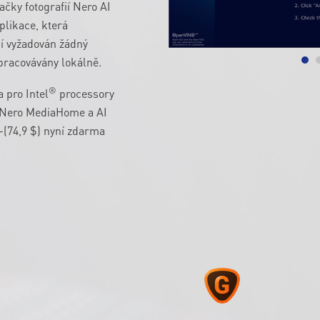
ačky fotografií Nero AI
plikace, která
í vyžadován žádný
pracovávány lokálně.
®
 pro Intel
processory
e Nero MediaHome a AI
-(74,9 $) nyní zdarma