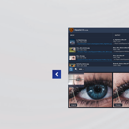
I
nce během několika
ů a jejich
 déle, než se očekávalo.
. Maska AI vám
sky v rekordním čase
i strojového učení a
pro extrémně kvalitní
a a nyní to můžete mít
 na 3 měsíce v ceně cca