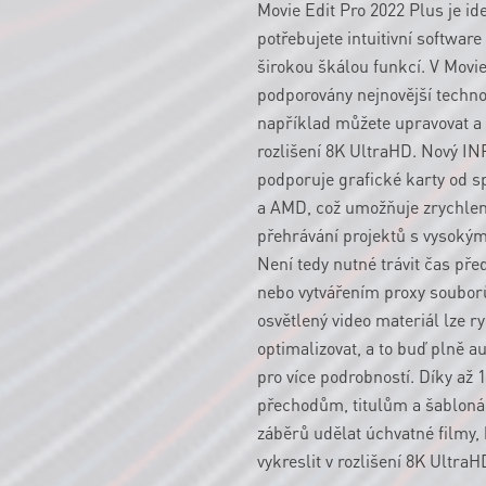
Movie Edit Pro 2022 Plus je id
potřebujete intuitivní software
širokou škálou funkcí. V Movie
podporovány nejnovější techno
například můžete upravovat a 
rozlišení 8K UltraHD. Nový I
podporuje grafické karty od s
a AMD, což umožňuje zrychlen
přehrávání projektů s vysokým
Není tedy nutné trávit čas př
nebo vytvářením proxy soubor
osvětlený video materiál lze r
optimalizovat, a to buď plně 
pro více podrobností. Díky až 
přechodům, titulům a šabloná
záběrů udělat úchvatné filmy, 
vykreslit v rozlišení 8K UltraH