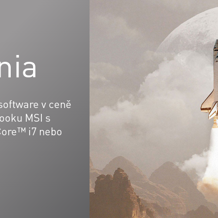
nia
 software v ceně
booku MSI s
ore™ i7 nebo