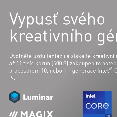
Vypusť svého
kreativního gé
Uvolněte uzdu fantazii a získejte kreativní
až 11 tisíc korun (500 $) zakoupením note
®
procesorem 10. nebo 11. generace Intel
C
i9.