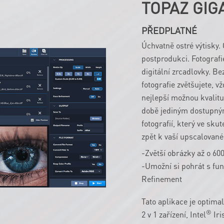
TOPAZ GIGA
PŘEDPLATNÉ
Úchvatně ostré výtisky. 
postprodukci. Fotografie
digitální zrcadlovky. Be
fotografie zvětšujete, v
nejlepší možnou kvalitu
době jediným dostupný
fotografií, který ve sku
zpět k vaší upscalované 
-Zvětší obrázky až o 60
-Umožní si pohrát s fun
Refinement
Tato aplikace je optimal
®
2 v 1 zařízení, Intel
Iri