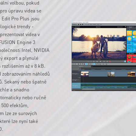
eální volbou, pokud
 pro úpravu videa se
 Edit Pro Plus jsou
logické trendy -
prezentovat videa v
NFUSION Engine 3
polečností Intel, NVIDIA
ý export a plynulé
 rozlišením až v 8 kB.
ed zobrazováním náhledů
ů. Sekaný nebo špatně
ychle a snadno
automaticky nebo ručně
1 500 efektům,
m lze ze surových
které lze nyní také
D.