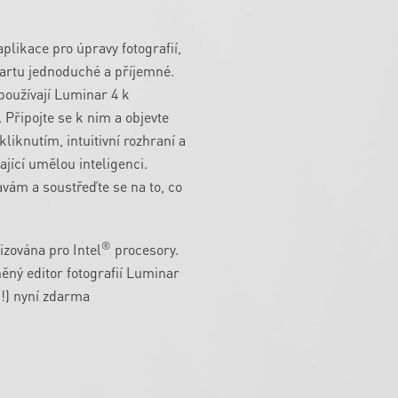
aplikace pro úpravy fotografií,
toartu jednoduché a příjemné.
používají Luminar 4 k
. Připojte se k nim a objevte
liknutím, intuitivní rozhraní a
vající umělou inteligenci.
vám a soustřeďte se na to, co
®
izována pro Intel
procesory.
ěný editor fotografií Luminar
$!) nyní zdarma