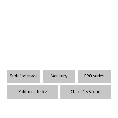
Stolní počítače
Monitory
PRO series
Základní desky
Chladiče/Skříně