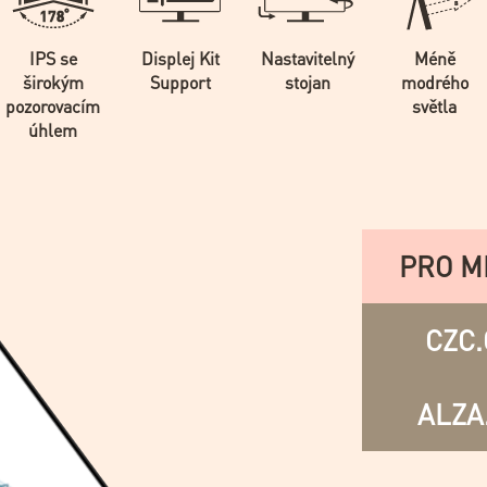
IPS se
Displej Kit
Nastavitelný
Méně
širokým
Support
stojan
modrého
pozorovacím
světla
úhlem
PRO M
CZC.
ALZA