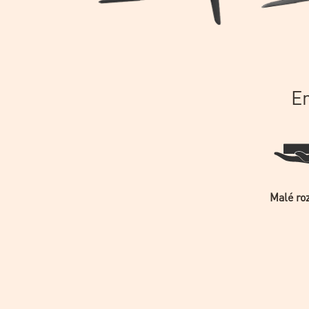
En
Malé ro