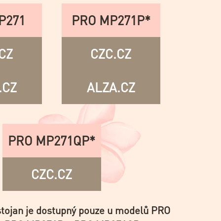
P271
PRO MP271P*
CZ
CZC.CZ
.CZ
ALZA.CZ
PRO MP271QP*
CZC.CZ
stojan je dostupný pouze u modelů PRO