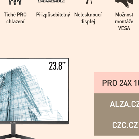
Tiché PRO
Přizpůsobitelný
Nelesknoucí
Možnost
chlazení
displej
montáže
VESA
PRO 24X 
ALZA.C
CZC.CZ