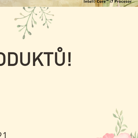
ODUKTŮ!
21