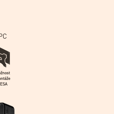
-PC
žnost
ntáže
VESA