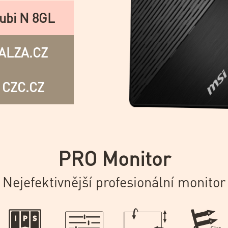
ubi N 8GL
ALZA.CZ
CZC.CZ
PRO Monitor
Nejefektivnější profesionální monitor