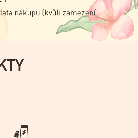
data nákupu (kvůli zamezení
KTY