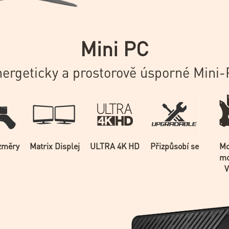
Mini PC
ergeticky a prostorově úsporné Mini
změry
Matrix Displej
ULTRA 4K HD
Přizpůsobí se
Mo
mo