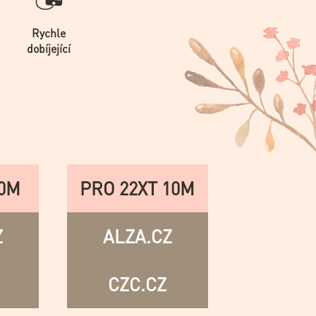
Rychle
dobíjející
10M
PRO 22XT 10M
Z
ALZA.CZ
CZC.CZ