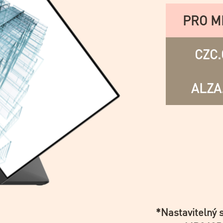
PRO M
CZC.
ALZA
*Nastavitelný 