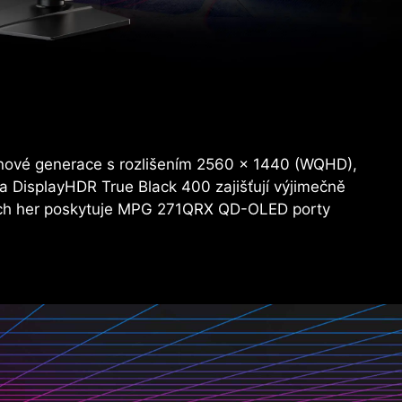
nové generace s rozlišením 2560 × 1440 (WQHD),
 DisplayHDR True Black 400 zajišťují výjimečně
ových her poskytuje MPG 271QRX QD-OLED porty