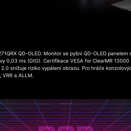
PG 271QRX QD-OLED. Monitor se pyšní QD-OLED panelem 
y 0,03 ms (GtG). Certifikace VESA for ClearMR 13000 a
 2.0 snižuje riziko vypálení obrazu. Pro hráče konzol
z, VRR a ALLM.