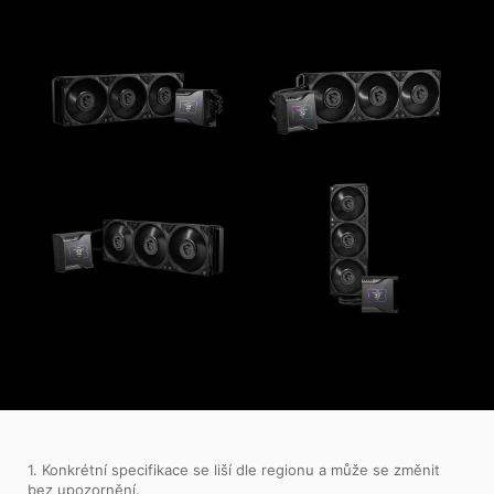
1. Konkrétní specifikace se liší dle regionu a může se změnit
bez upozornění.