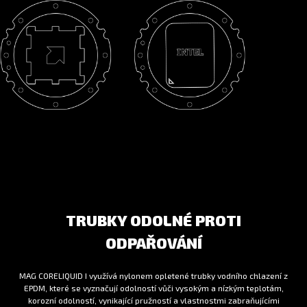
TRUBKY ODOLNÉ PROTI
ODPAŘOVÁNÍ
MAG CORELIQUID I využívá nylonem opletené trubky vodního chlazení z
EPDM, které se vyznačují odolností vůči vysokým a nízkým teplotám,
korozní odolností, vynikající pružností a vlastnostmi zabraňujícími