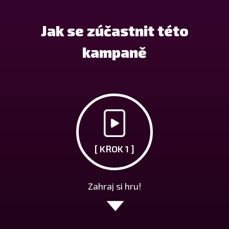
Jak se zúčastnit této
kampaně
[ KROK 1 ]
Zahraj si hru!