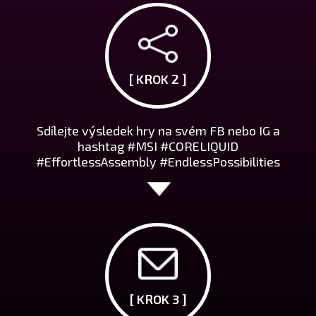
[ KROK 2 ]
Sdílejte výsledek hry na svém FB nebo IG a
hashtag #MSI #CORELIQUID
#EffortlessAssembly #EndlessPossibilities
[ KROK 3 ]