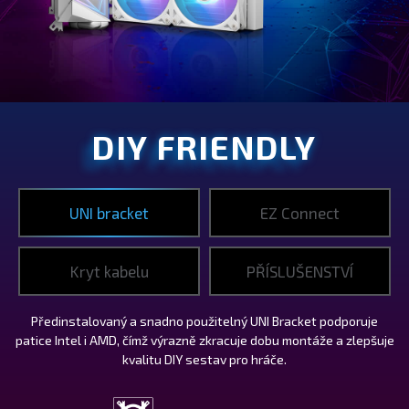
DIY FRIENDLY
UNI bracket
EZ Connect
Kryt kabelu
PŘÍSLUŠENSTVÍ
Předinstalovaný a snadno použitelný UNI Bracket podporuje
patice Intel i AMD, čímž výrazně zkracuje dobu montáže a zlepšuje
kvalitu DIY sestav pro hráče.