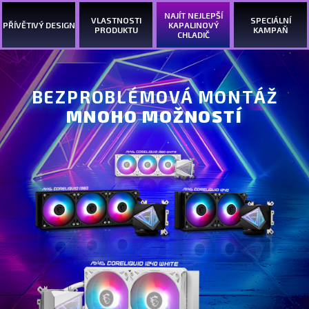
NAJÍT NEJLEPŠÍ
VLASTNOSTI
SPECIÁLNÍ
PŘÍVĚTIVÝ DESIGN
KAPALINOVÝ
PRODUKTU
KAMPAŇ
CHLADIČ
BEZPROBLÉMOVÁ MONTÁŽ
MNOHO MOŽNOSTÍ