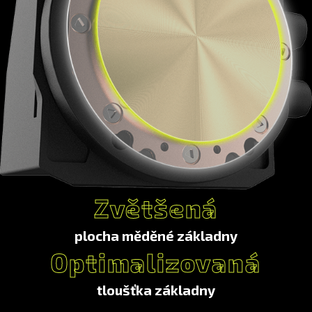
Vyrobeno pomocí velmi přesné automatizace
mikroobrábění zkosené lamely (0,1 mm) umožňuje více
mikrokanálků.
Zvětšená
plocha měděné základny
Optimalizovaná
tloušťka základny