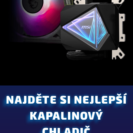
NAJDĚTE SI NEJLEPŠÍ
KAPALINOVÝ
CHLADIČ