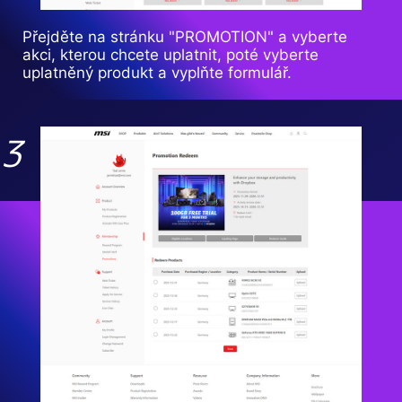
Přejděte na stránku "PROMOTION" a vyberte
akci, kterou chcete uplatnit, poté vyberte
uplatněný produkt a vyplňte formulář.