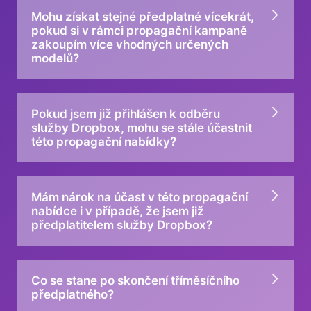
Mohu získat stejné předplatné vícekrát,
pokud si v rámci propagační kampaně
zakoupím více vhodných určených
modelů?
Pokud jsem již přihlášen k odběru
služby Dropbox, mohu se stále účastnit
této propagační nabídky?
Mám nárok na účast v této propagační
nabídce i v případě, že jsem již
předplatitelem služby Dropbox?
Co se stane po skončení tříměsíčního
předplatného?