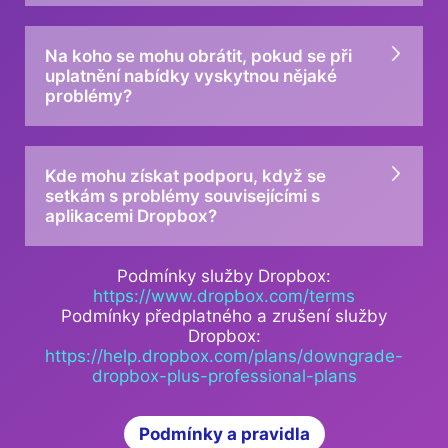
Na koho se mohu obrátit, pokud se při
uplatnění nabídky vyskytnou nějaké
problémy?
Kde mohu získat podporu, když se
setkám s problémy souvisejícími s
aplikacemi Dropbox?
Podmínky služby Dropbox:
https://www.dropbox.com/terms
Podmínky předplatného a zrušení služby
Dropbox:
https://help.dropbox.com/plans/downgrade-
dropbox-plus-professional-plans
Podmínky a pravidla