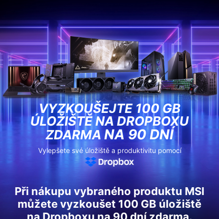
VYZKOUŠEJTE 100 GB
ÚLOŽIŠTĚ NA DROPBOXU
NA 90 DNÍ
ZDARMA
Vylepšete své úložiště a produktivitu pomocí
Při nákupu vybraného produktu MSI
můžete vyzkoušet 100 GB úložiště
na Dropboxu na 90 dní zdarma.