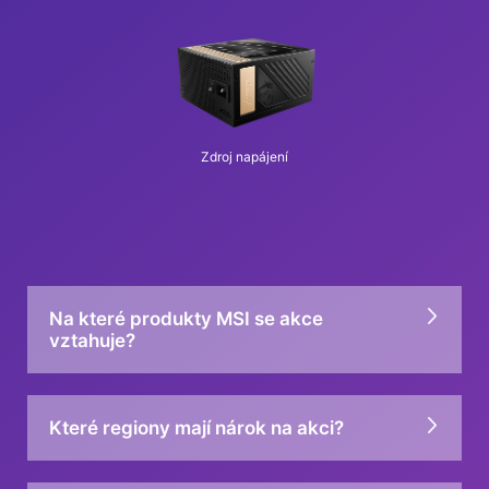
Zdroj napájení
Na které produkty MSI se akce
vztahuje?
Které regiony mají nárok na akci?