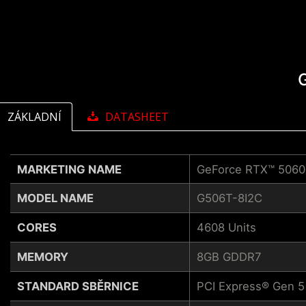
ZÁKLADNÍ
DATASHEET
MARKETING NAME
GeForce RTX™ 5060
MODEL NAME
G506T-8I2C
CORES
4608 Units
MEMORY
8GB GDDR7
STANDARD SBĚRNICE
PCI Express® Gen 5