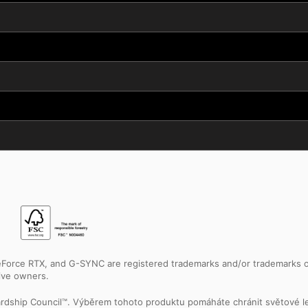
Force RTX, and G-SYNC are registered trademarks and/or trademarks of 
tive owners.
ardship Council™. Výběrem tohoto produktu pomáháte chránit světové le