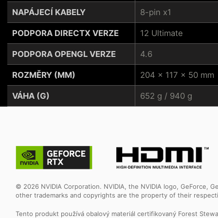
NAPÁJECÍ KABELY
8-pin x1
PODPORA DIRECTX VERZE
12 Ultimate
PODPORA OPENGL VERZE
4.6
ROZMĚRY (MM)
204 x 117 x 50 mm
VÁHA (G)
652 g / 940 g
© 2026 NVIDIA Corporation. NVIDIA, the NVIDIA logo, GeForce, Ge
other trademarks and copyrights are the property of their respec
Tento produkt používá obalový materiál certifikovaný Forest Stew