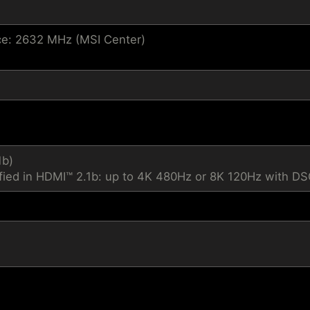
e: 2632 MHz (MSI Center)
1b)
fied in HDMI™ 2.1b: up to 4K 480Hz or 8K 120Hz with D