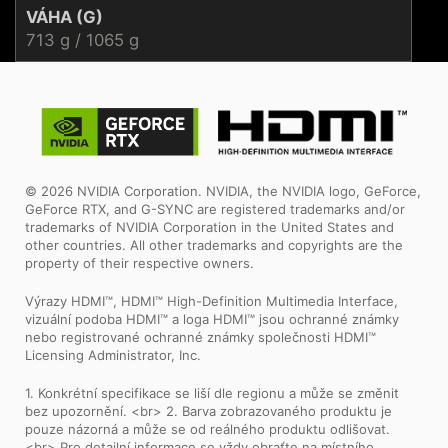
VÁHA (G)
713 g / 1065 g
© 2026 NVIDIA Corporation. NVIDIA, the NVIDIA logo, GeForce,
GeForce RTX, and G-SYNC are registered trademarks and/or
trademarks of NVIDIA Corporation in the United States and
other countries. All other trademarks and copyrights are the
property of their respective owners.
Výrazy HDMI™, HDMI™ High-Definition Multimedia Interface,
vizuální podoba HDMI™ a loga HDMI™ jsou ochranné známky
nebo registrované ochranné známky společnosti HDMI™
Licensing Administrator, Inc.
1. Konkrétní specifikace se liší dle regionu a může se změnit
bez upozornění. <br> 2. Barva zobrazovaného produktu je
pouze názorná a může se od reálného produktu odlišovat.
<br> Pro detailní informace se vždy obraťte na místního