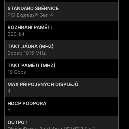
STANDARD SBĚRNICE
PCI Express® Gen 4
ROZHRANÍ PAMĚTI
320-bit
TAKT JÁDRA (MHZ)
Boost: 1815 MHz
TAKT PAMĚTI (MHZ)
19 Gbps
MAX PŘIPOJENÝCH DISPLEJŮ
4
HDCP PODPORA
Y
OUTPUT
DisplayPort x 3 (v1.4a) / HDMI™ 2.1 x 1