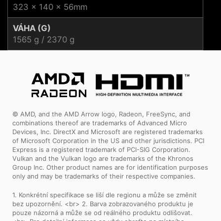
323 x 140 x 56mm
VÁHA (G)
1565 g / 2370 g
© AMD, and the AMD Arrow logo, Radeon, FreeSync, and
combinations thereof are trademarks of Advanced Micro
Devices, Inc. DirectX and Microsoft are registered trademarks
of Microsoft Corporation in the US and other jurisdictions. PCI
Express is a registered trademark of PCI-SIG Corporation.
Vulkan and the Vulkan logo are trademarks of the Khronos
Group Inc. Other product names are for identification purposes
only and may be trademarks of their respective companies.
1. Konkrétní specifikace se liší dle regionu a může se změnit
bez upozornění. <br> 2. Barva zobrazovaného produktu je
pouze názorná a může se od reálného produktu odlišovat.