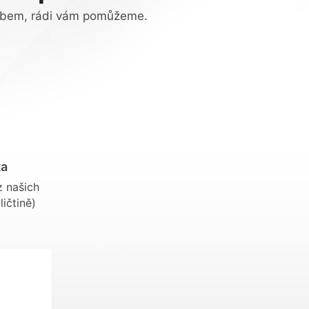
sobem, rádi vám pomůžeme.
ka
z našich
ičtině)