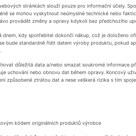
ebových stránkách slouží pouze pro informační účely. Spo
méně se mohou vyskytnout neúmyslné technické nebo faktic
ávo provádět změny a opravy kdykoli bez předchozího up
 dnem, kdy spotřebitel dokončí nákup, což je doloženo of
se bude standardně řídit datem výroby produktu, pokud sp
.
ohovat důležitá data a/nebo smazat soukromé informace př
čuje uchování nebo obnovu dat během opravy. Koncový uži
ní způsobené ztrátou dat a nese veškerá rizika s tím spoje
árovým kódem originálních produktů výrobce