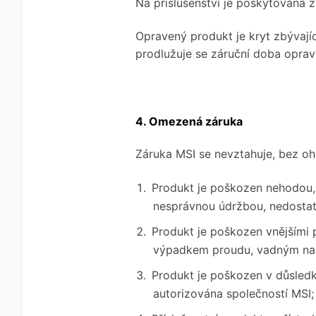
Na příslušenství je poskytována z
Opravený produkt je kryt zbývajíc
prodlužuje se záruční doba oprav
4. Omezená záruka
Záruka MSI se nevztahuje, bez ohle
Produkt je poškozen nehodou,
nesprávnou údržbou, nedostat
Produkt je poškozen vnějšími př
výpadkem proudu, vadným napá
Produkt je poškozen v důsledku
autorizována společností MSI;