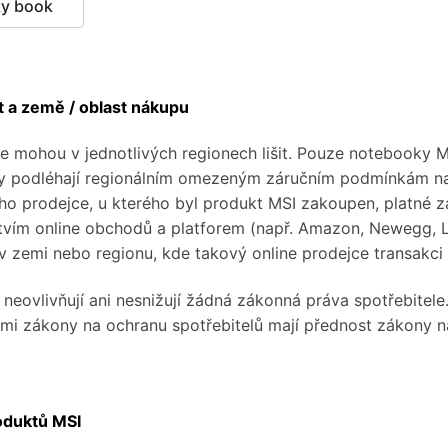
ty book
t a země / oblast nákupu
e mohou v jednotlivých regionech lišit. Pouze notebooky 
ty podléhají regionálním omezeným záručním podmínkám na
ho prodejce, u kterého byl produkt MSI zakoupen, platné 
tvím online obchodů a platforem (např. Amazon, Newegg, 
 zemi nebo regionu, kde takový online prodejce transakci
neovlivňují ani nesnižují žádná zákonná práva spotřebitel
ými zákony na ochranu spotřebitelů mají přednost zákony n
roduktů MSI