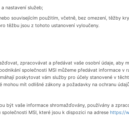
 a nastavení služeb;
bo souvisejícím použitím, včetně, bez omezení, těžby kry
ro těžbu jsou z tohoto ustanovení vyloučeny.
žďovat, zpracovávat a předávat vaše osobní údaje, aby mo
odnikání společnosti MSI můžeme předávat informace v rá
omáhají poskytovat vám služby pro účely stanovené v těc
é mohou mít odlišné zákony a požadavky na ochranu údajů, 
hou být vaše informace shromažďovány, používány a zprac
společnosti MSI, které jsou k dispozici na adrese
https://