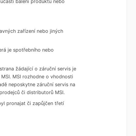
součástí balení produktu nebo
davných zařízení nebo jiných
erá je spotřebního nebo
rana žádající o záruční servis je
 MSI. MSI rozhodne o vhodnosti
adě neposkytne záruční servis na
odejců či distributorů MSI.
l pronajat či zapůjčen třetí