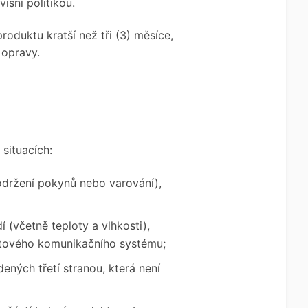
isní politikou.
oduktu kratší než tři (3) měsíce,
 opravy.
 situacích:
održení pokynů nebo varování),
í (včetně teploty a vlhkosti),
atového komunikačního systému;
ených třetí stranou, která není