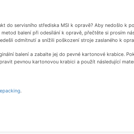
dukt do servisního střediska MSI k opravě? Aby nedošlo k 
etod balení při odesílání k opravě, přečtěte si prosím nás
předešli odmítnutí a snížili poškození stroje zaslaného k o
nální balení a zabalte jej do pevné kartonové krabice. Pok
avit pevnou kartonovou krabici a použít následující mater
cepacking
.