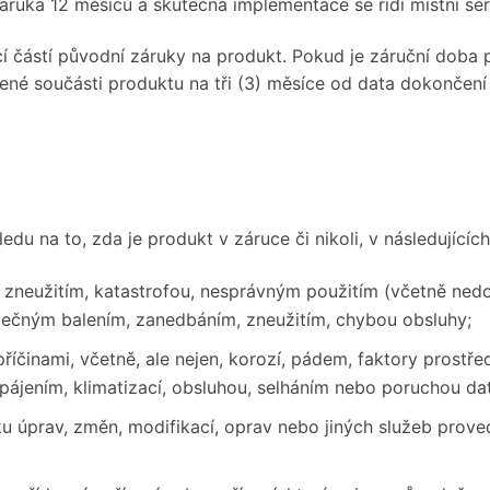
áruka 12 měsíců a skutečná implementace se řídí místní serv
í částí původní záruky na produkt. Pokud je záruční doba pr
ené součásti produktu na tři (3) měsíce od data dokončení
du na to, zda je produkt v záruce či nikoli, v následujících
 zneužitím, katastrofou, nesprávným použitím (včetně ned
ečným balením, zanedbáním, zneužitím, chybou obsluhy;
íčinami, včetně, ale nejen, korozí, pádem, faktory prostřed
jením, klimatizací, obsluhou, selháním nebo poruchou d
 úprav, změn, modifikací, oprav nebo jiných služeb proved