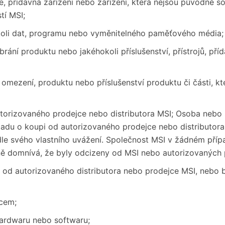
oje, přídavná zařízení nebo zařízení, která nejsou původně 
tí MSI;
koli dat, programu nebo vyměnitelného paměťového média;
brání produktu nebo jakéhokoli příslušenství, přístrojů, pří
omezení, produktu nebo příslušenství produktu či části, kt
orizovaného prodejce nebo distributora MSI; Osoba nebo st
adu o koupi od autorizovaného prodejce nebo distributora
le svého vlastního uvážení. Společnost MSI v žádném příp
ě domnívá, že byly odcizeny od MSI nebo autorizovaných pr
od autorizovaného distributora nebo prodejce MSI, nebo by
cem;
hardwaru nebo softwaru;