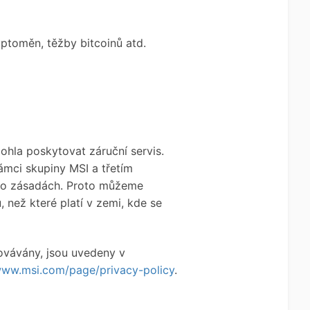
ptoměn, těžby bitcoinů atd.
hla poskytovat záruční servis.
mci skupiny MSI a třetím
hto zásadách. Proto můžeme
než které platí v zemi, kde se
ovávány, jsou uvedeny v
www.msi.com/page/privacy-policy
.