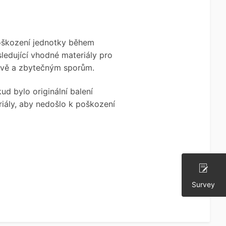
poškození jednotky během
ledující vhodné materiály pro
pravě a zbytečným sporům.
ud bylo originální balení
iály, aby nedošlo k poškození
Survey