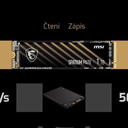
Čtení
Zápis
/s
5