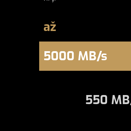
až
5000 MB/s
550 MB