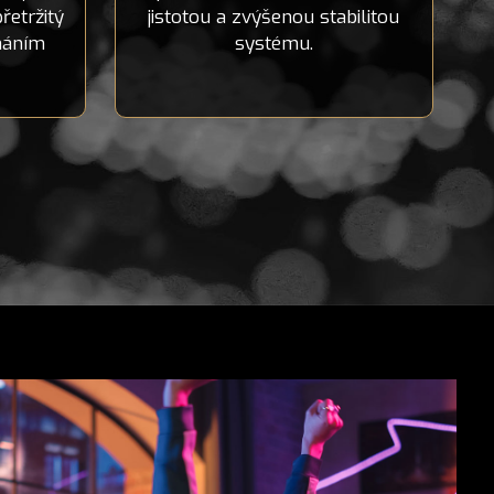
řetržitý
jistotou a zvýšenou stabilitou
lháním
systému.