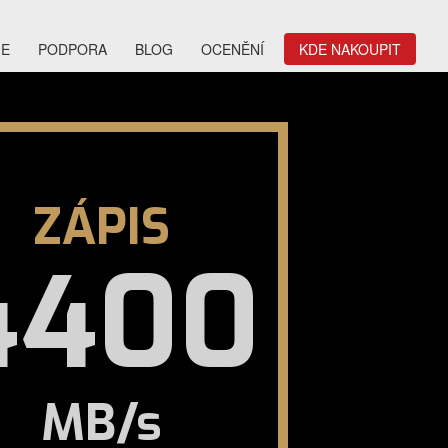
IE
PODPORA
BLOG
OCENĚNÍ
KDE NAKOUPIT
ZÁPIS
4400
MB/s