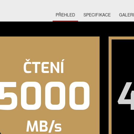
PŘEHLED
SPECIFIKACE
GALER
ČTENÍ
5000
MB/s