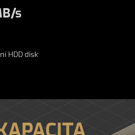
MB/s
ní HDD disk
 KAPACITA