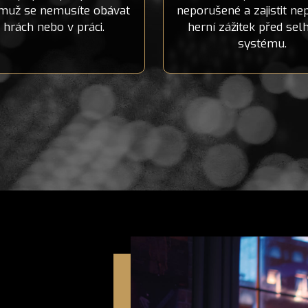
emuž se nemusíte obávat
neporušené a zajistit nep
i hrách nebo v práci.
herní zážitek před se
systému.