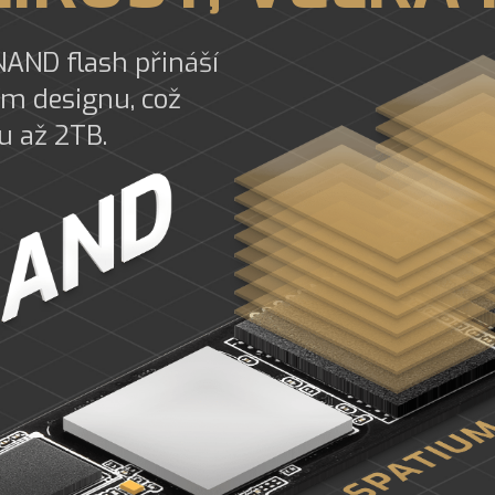
NAND flash přináší
ím designu, což
u až 2TB.