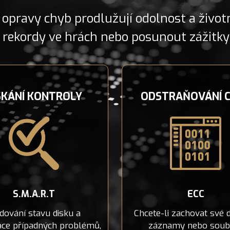
 opravy chyb prodlužují odolnost a život
rekordy ve hrách nebo posunout zážitky 
SKÁNÍ KONTROLY
ODSTRAŇOVÁNÍ 
S.M.A.R.T
ECC
dování stavu disku a
Chcete-li zachovat své d
kace případných problémů,
záznamy nebo soub