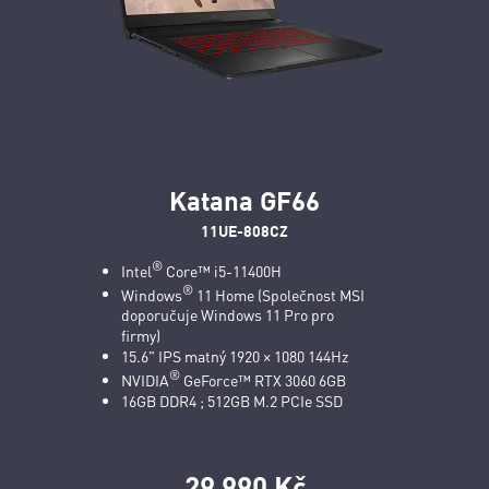
Katana GF66
11UE-808CZ
®
Intel
Core™ i5-11400H
®
Windows
11 Home (Společnost MSI
doporučuje Windows 11 Pro pro
firmy)
15.6" IPS matný 1920 × 1080 144Hz
®
NVIDIA
GeForce™ RTX 3060 6GB
16GB DDR4 ; 512GB M.2 PCIe SSD
29 990 Kč