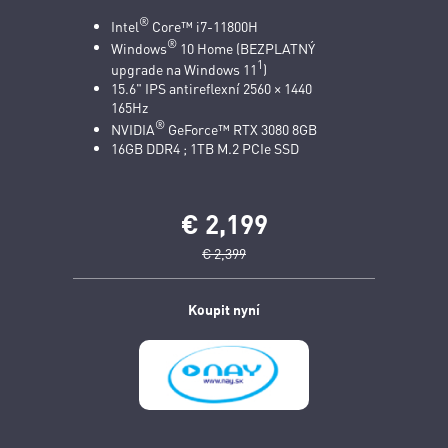
®
Intel
Core™ i7-11800H
®
Windows
10 Home (BEZPLATNÝ
1
upgrade na Windows 11
)
15.6" IPS antireflexní 2560 × 1440
165Hz
®
NVIDIA
GeForce™ RTX 3080 8GB
16GB DDR4 ; 1TB M.2 PCIe SSD
€ 2,199
€ 2,399
Koupit nyní