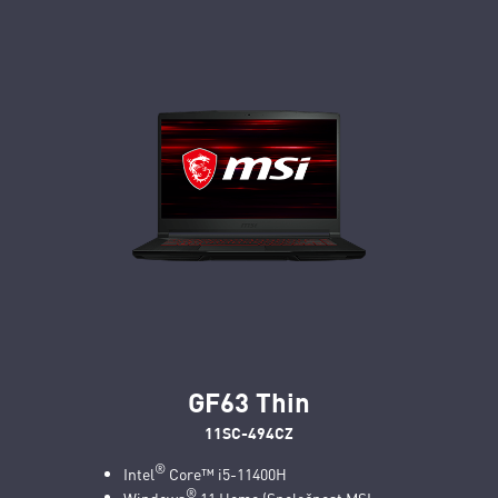
GF63 Thin
11SC-494CZ
®
Intel
Core™ i5-11400H
®
Windows
11 Home (Společnost MSI