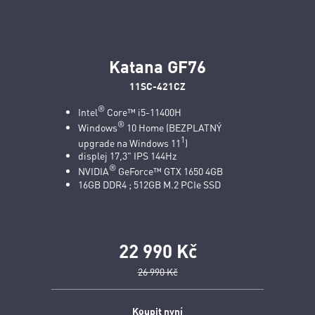
Katana GF76
11SC-421CZ
®
Intel
Core™ i5-11400H
®
Windows
10 Home (BEZPLATNÝ
1
upgrade na Windows 11
)
displej 17,3" IPS 144Hz
®
NVIDIA
GeForce™ GTX 1650 4GB
16GB DDR4 ; 512GB M.2 PCIe SSD
22 990 Kč
26 990 Kč
Koupit nyní