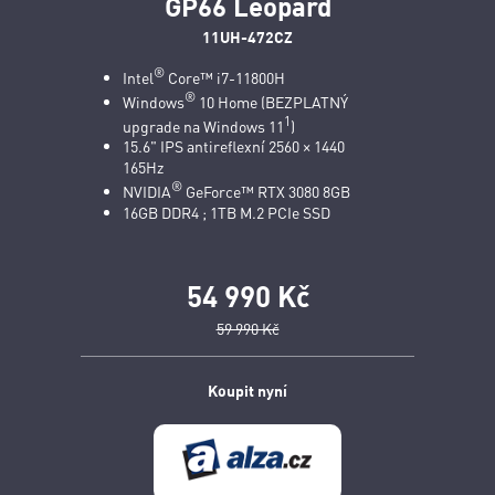
GP66 Leopard
11UH-472CZ
®
Intel
Core™ i7-11800H
®
Windows
10 Home (BEZPLATNÝ
1
upgrade na Windows 11
)
15.6" IPS antireflexní 2560 × 1440
165Hz
®
NVIDIA
GeForce™ RTX 3080 8GB
16GB DDR4 ; 1TB M.2 PCIe SSD
54 990 Kč
59 990 Kč
Koupit nyní