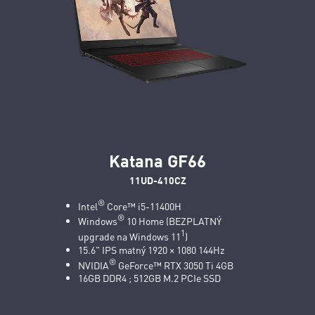
Katana GF66
11UD-410CZ
®
Intel
Core™ i5-11400H
®
Windows
10 Home (BEZPLATNÝ
1
upgrade na Windows 11
)
15.6" IPS matný 1920 × 1080 144Hz
®
NVIDIA
GeForce™ RTX 3050 Ti 4GB
16GB DDR4 ; 512GB M.2 PCIe SSD