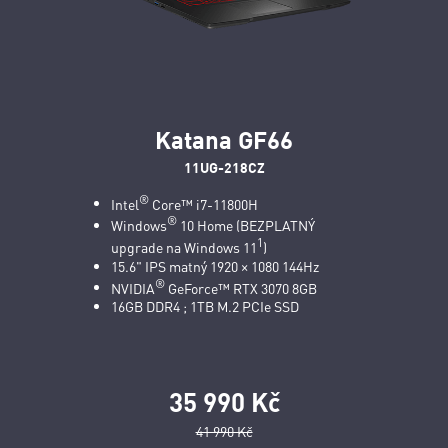
Katana GF66
11UG-218CZ
®
Intel
Core™ i7-11800H
®
Windows
10 Home (BEZPLATNÝ
1
upgrade na Windows 11
)
15.6" IPS matný 1920 × 1080 144Hz
®
NVIDIA
GeForce™ RTX 3070 8GB
16GB DDR4 ; 1TB M.2 PCIe SSD
35 990 Kč
41 990 Kč