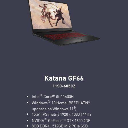
Katana GF66
11SC-685CZ
®
Intel
Core™ i5-11400H
®
Windows
10 Home (BEZPLATNÝ
1
upgrade na Windows 11
)
15.6" IPS matný 1920 × 1080 144Hz
®
NVIDIA
GeForce™ GTX 1650 4GB
8GB DDR4 ; 512GB M.2 PCIe SSD