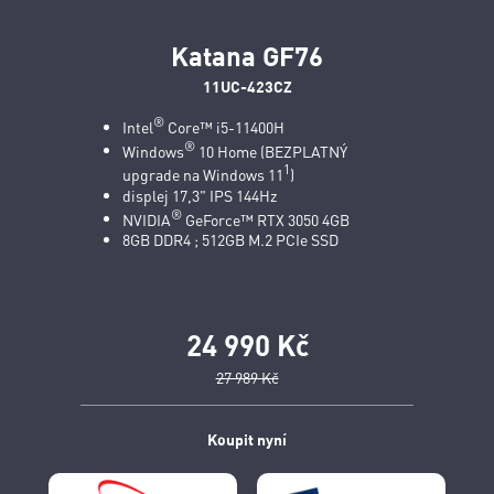
Katana GF76
11UC-423CZ
®
Intel
Core™ i5-11400H
®
Windows
10 Home (BEZPLATNÝ
1
upgrade na Windows 11
)
displej 17,3" IPS 144Hz
®
NVIDIA
GeForce™ RTX 3050 4GB
8GB DDR4 ; 512GB M.2 PCIe SSD
24 990 Kč
27 989 Kč
Koupit nyní