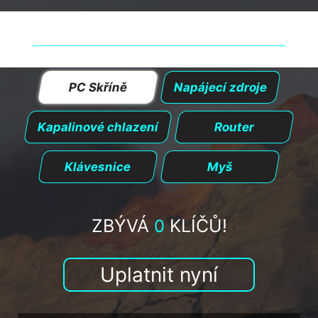
CHOPTE SE PŘÍLEŽITOSTI
PC Skříně
Napájecí zdroje
Kapalinové chlazení
Router
Klávesnice
Myš
ZBÝVÁ
KLÍČŮ!
0
Uplatnit nyní