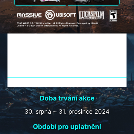
KUPTE VYBRANÉ MSI
PRODUKTY
A ZÍSKEJTE STAR WARS
OUTLAWS
Doba trvání akce
30. srpna ~ 31. prosince 2024
Období pro uplatnění