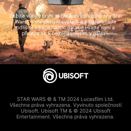
Zažijte vůbec první akční dobrodružnou hru Star
Wars™ s otevřeným světem a prozkoumejte
odlišné lokace napříč galaxií! Hrajte nyní a
přidejte se k nejhledanějším v galaxii.
STAR WARS © & TM 2024 Lucasfilm Ltd.
Všechna práva vyhrazena. Vyvinuto společností
Ubisoft. Ubisoft TM & © 2024 Ubisoft
Entertainment. Všechna práva vyhrazena.