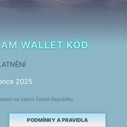
STEAM WALLET KÓD
LATNĚNÍ
vence 2025
neplatí na území České Republiky
PODMÍNKY A PRAVIDLA