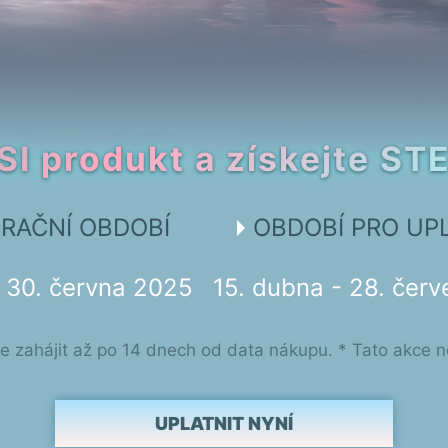
SI produkt a získejte 
RAČNÍ OBDOBÍ
OBDOBÍ PRO UP
- 30. června 2025
15. dubna - 28. čer
e zahájit až po 14 dnech od data nákupu. * Tato akce 
UPLATNIT NYNÍ