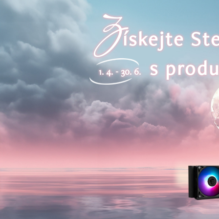
Z
ískejte S
s produ
1. 4. - 30. 6.