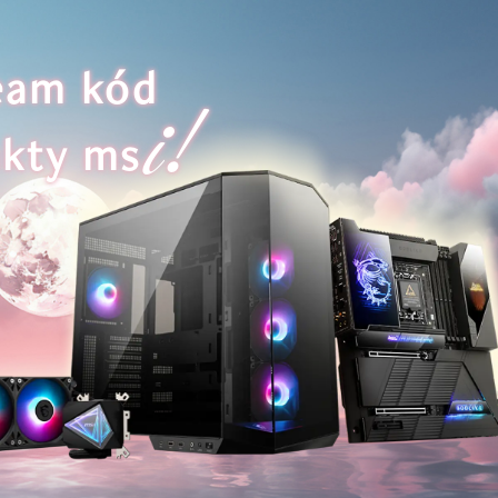
team kód
i!
kty ms