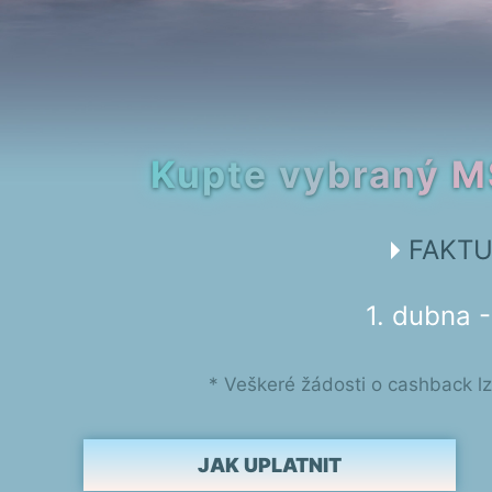
Kupte vybraný M
FAKTU
1. dubna 
* Veškeré žádosti o cashback lz
JAK UPLATNIT