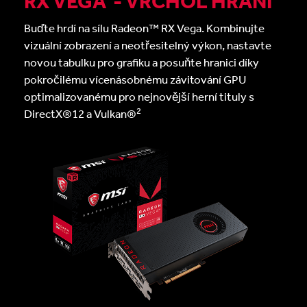
RX VEGA - VRCHOL HRANÍ
Buďte hrdí na sílu Radeon™ RX Vega. Kombinujte
vizuální zobrazení a neotřesitelný výkon, nastavte
novou tabulku pro grafiku a posuňte hranici díky
pokročilému vícenásobnému závitování GPU
optimalizovanému pro nejnovější herní tituly s
2
DirectX®12 a Vulkan®