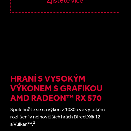
HRANÍ S VYSOKÝM
VÝKONEM S GRAFIKOU
AMD RADEON™ RX 570
Spolehněte se na výkon v 1080p ve vysokém
rozlišení v nejnovějších hrách DirectX® 12
2
a Vulkan™.