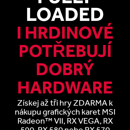
LOADED
I HRDINOVÉ
POTŘEBUJÍ
DOBRÝ
HARDWARE
Získej až tři hry ZDARMA k
nákupu grafických karet MSI
Radeon™ VII, RX VEGA, RX
590, RX 580 nebo RX 570