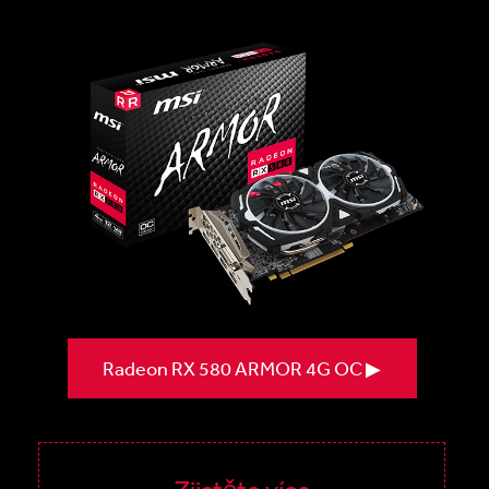
Radeon RX 580 ARMOR 4G OC ▶
Zjistěte více