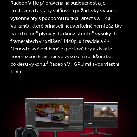
Radeon VII je připravena na budoucnost a je
postavena tak, aby splňovala požadavky vysoce
výkonné hry s podporou funkcí DirectX® 12 a
Vulkan®, které přinášejí neuvěřitelné herní zážitky
na extrémně plynulých a konzistentně vysokých
framerátech v rozlišení 1440p, ultrawide a 4K.
Obnovte své oblíbené esportové hry a získáte
neomezené hraní her ve vysokém rozlišení bez
3
poklesu výkonu.
Radeon VII GPU má svou vlastní
třídu.