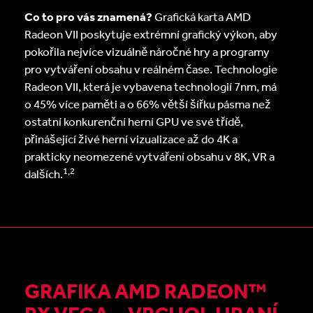
Co to pro vás znamená?
Grafická karta AMD
Radeon VII poskytuje extrémní grafický výkon, aby
pokořila nejvíce vizuálně náročné hry a programy
pro vytváření obsahu v reálném čase. Technologie
Radeon VII, která je vybavena technologií 7nm, má
o 45% více paměti a o 66% větší šířku pásma než
ostatní konkurenční herní GPU ve své třídě,
přinášející živé herní vizualizace až do 4K a
prakticky neomezené vytváření obsahu v 8K, VR a
1,2
dalších.
GRAFIKA AMD RADEON™