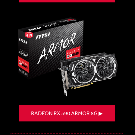
RADEON RX 590 ARMOR 8G ▶