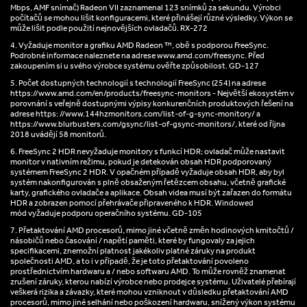
Mbps, AMF snímač) Radeon VII zaznamenal 123 snímků za sekundu. Výrobci
počítačů se mohou lišit konfiguracemi, které přinášejí různé výsledky. Výkon se
může lišit podle použití nejnovějších ovladačů. RX-272
4. Vyžaduje monitor a grafiku AMD Radeon ™, obě s podporou FreeSync.
Podrobné informace naleznete na adrese www.amd.com/freesync. Před
zakoupením si u svého výrobce systému ověřte způsobilost. GD-127
5. Počet dostupných technologií s technologií FreeSync (254) na adrese
https://www.amd.com/en/products/freesync-monitors - Největší ekosystém v
porovnání s veřejně dostupnými výpisy konkurenčních produktových řešení na
adrese https: //www.144hzmonitors.com/list-of-g-sync-monitory/ a
https://www.blurbusters.com/gsync/list-of-gsync-monitors/, které od října
2018 uvádějí 58 monitorů.
6. FreeSync 2 HDR nevyžaduje monitory s funkcí HDR; ovladač může nastavit
monitor v nativním režimu, pokud je detekován obsah HDR podporovaný
systémem FreeSync 2 HDR. V opačném případě vyžaduje obsah HDR, aby byl
systém nakonfigurován s plně obsaženým řetězcem obsahu, včetně grafické
karty, grafického ovladače a aplikace. Obsah videa musí být zařazen do formátu
HDR a zobrazen pomocí přehrávače připraveného k HDR. Windowed
mód vyžaduje podporu operačního systému. GD-105
7. Přetaktování AMD procesorů, mimo jiné včetně změn hodinových kmitočtů /
násobičů nebo časování / napětí paměti, které by fungovaly za jejich
specifikacemi, znemožní platnost jakékoliv platné záruky na produkt
společnosti AMD, a to i v případě, že je toto přetaktování povoleno
prostřednictvím hardwaru a / nebo softwaru AMD. To může rovněž znamenat
zrušení záruky, kterou nabízí výrobce nebo prodejce systému. Uživatelé přebírají
veškerá rizika a závazky, které mohou vzniknout v důsledku přetaktování AMD
procesorů, mimo jiné selhání nebo poškození hardwaru, snížený výkon systému