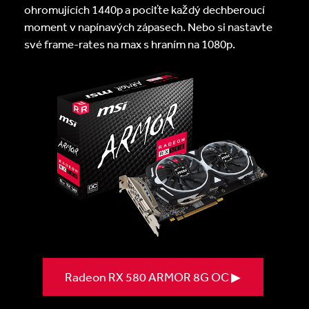
ohromujících 1440p a pociťte každý dechberoucí
moment v napínavých zápasech. Nebo si nastavte
své frame-rates na max s hraním na 1080p.
Radeon RX 580 ARMOR 8G OC ▶