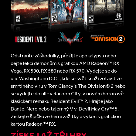
Odstraňte záškodníky, přežijte apokalypsu nebo
dejte lekci démonům s grafikou AMD Radeon™ RX
Vega, RX 590, RX 580 nebo RX 570. Vydejte se do
ulic Washingtonu D.C. , kde se svět snaží zotavit ze
smrtlného viru v Tom Clancy’s The Division® 2 nebo
se vydejte do ulic v Racoon City, v novém hororově
klasickém remaku Resident Evil™ 2. Hrajte jako
Dante, Nero nebo tajemný V v Devil May Cry™ 5.
Získejte špičkové herní zážitky a výkon s grafickou
kartou Radeon ™ RX.
ZÍSKEJ AŽ TŘI HRY