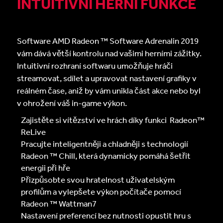
INTUITIVNÍ HERNÍ FUNKCE
Software AMD Radeon ™ Software Adrenalin 2019
vám dává větší kontrolu nad vašimi herními zážitky.
Intuitivní rozhraní softwaru umožňuje hráči
streamovat, sdílet a upravovat nastavení grafiky v
reálném čase, aniž by vám unikla část akce nebo byl
v ohrožení váš in-game výkon.
Zajistěte si vítězství ve hrách díky funkci Radeon™
ReLive
Pracujte inteligentněji a chladněji s technologií
Radeon ™ Chill, která dynamicky pomáhá šetřit
energii při hře
Přizpůsobte svou hratelnost uživatelským
profilům a vylepšete výkon počítače pomocí
Radeon ™ Wattman7
Nastavení preferencí bez nutnosti opustit hru s