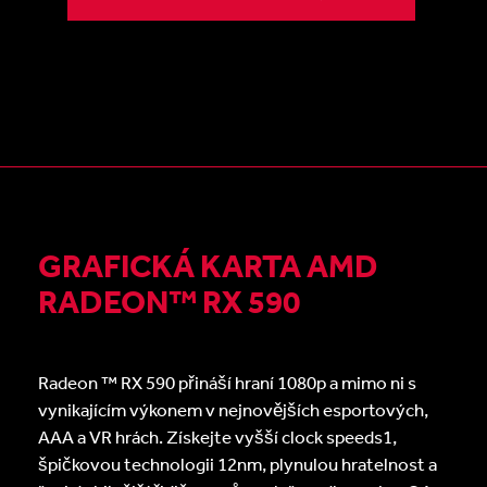
GRAFICKÁ KARTA AMD
RADEON™ RX 590
Radeon ™ RX 590 přináší hraní 1080p a mimo ni s
vynikajícím výkonem v nejnovějších esportových,
AAA a VR hrách. Získejte vyšší clock speeds1,
špičkovou technologii 12nm, plynulou hratelnost a