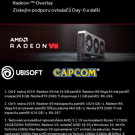
Radeon ™ Overlay
Získejte podporu ovladačů Day-0 a další
1. Od 9. ledna 2019. Radeon VII má 16 GB paměti. Radeon RX Vega 64 má paměť
o kapacitě 8 GB. Nvidia RTX 2080 Ti disponuje 11 GB paměti. RX-266
2. Od 9. ledna 2019. Radeon VII má kapacitu paměti 1024 GB / s. Radeon RX
Vega 64 je vybaven pamětí šířkou pásma 484 GB / s. Nvidia RTX 2080 Ti má
kapacitu paměti 616 GB / s. RX-267
3. Testování prováděné laboratořemi AMD 3.1.19 na modelech Ryzen 7 2700X,
16GB DDR4 3000MHz, Radeon VII, ovladač AMD 18.50 a Windows 10. Ve hře
Fortnite 1080p Max Radeon VII zaznamenal 127 snímků za sekundu. Pevná
nastavení 1080p Max a HD streamování na Twitchi 1080p (1080p @ 60fps, 6