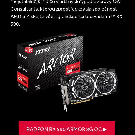
"nejstabilnější řidiče v průmyslu", podle zprávy QA
Consultants, kterou zprostředkovala společnost
AMD.3 Získejte vše s grafickou kartou Radeon ™ RX
590.
RADEON RX 590 ARMOR 8G OC ▶