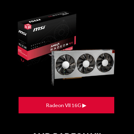
Radeon VII 16G ▶