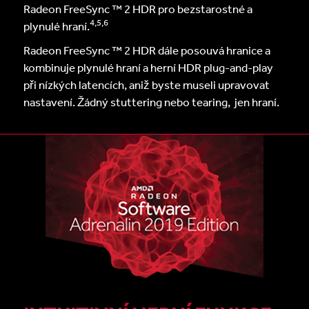
Radeon FreeSync ™ 2 HDR pro bezstarostné a
4,5,6
plynulé hraní.
Radeon FreeSync ™ 2 HDR dále posouvá hranice a
kombinuje plynulé hraní a herní HDR plug-and-play
při nízkých latencích, aniž byste museli upravovat
nastavení. Žádný stuttering nebo tearing, jen hraní.