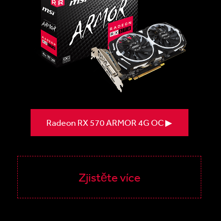
Radeon RX 570 ARMOR 4G OC ▶
Zjistěte více