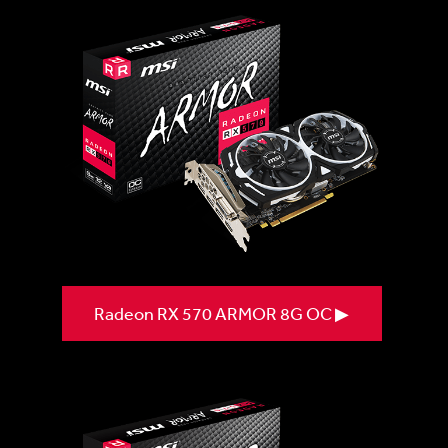
Radeon RX 570 ARMOR 8G OC ▶